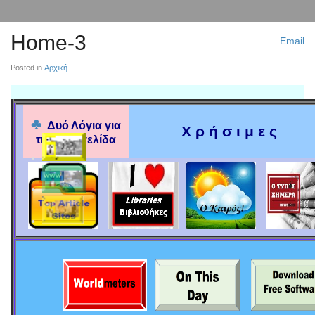
Home-3
Email
Posted in
Αρχική
♣
Δυό Λόγια
για
Χ ρ ή σ ι μ ε 
την Ιστοσελίδα