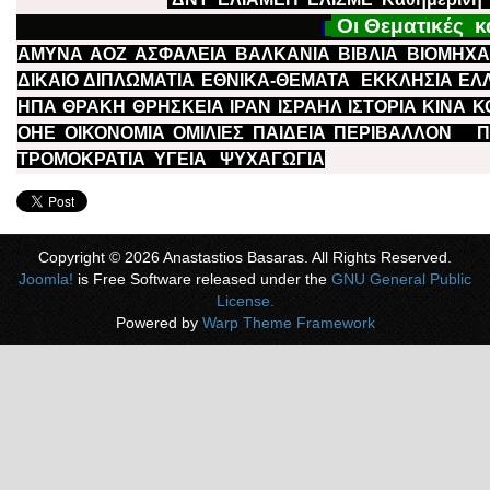
Οι Θεματικές 
ΑΜΥΝΑ
ΑΟΖ
ΑΣΦΑΛΕΙΑ
ΒΑΛΚΑΝΙΑ
ΒΙΒΛΙΑ
ΒΙΟΜΗΧΑ
ΔΙΚΑΙΟ
ΔΙΠΛΩΜΑΤΙΑ
ΕΘΝΙΚΑ-ΘΕΜΑΤΑ
ΕΚΚΛΗΣΙΑ
ΕΛ
ΗΠΑ
ΘΡΑΚΗ
ΘΡΗΣΚΕΙΑ
ΙΡΑΝ
ΙΣΡΑΗΛ
ΙΣΤΟΡΙΑ
ΚΙΝΑ
Κ
ΟΗΕ
ΟΙΚΟΝΟΜΙΑ
ΟΜΙΛΙΕΣ
ΠΑΙΔΕΙΑ
ΠΕΡΙΒΑΛΛΟΝ
Π
ΤΡΟΜΟΚΡΑΤΙΑ
ΥΓΕΙΑ
ΨΥΧΑΓΩΓΙΑ
Copyright © 2026 Anastastios Basaras. All Rights Reserved.
Joomla!
is Free Software released under the
GNU General Public
License.
Powered by
Warp Theme Framework