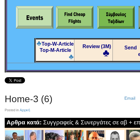
♣
Top-W-Article
Review (3M)
Send
♣
Top-M-Article
♣
Home-3 (6)
Email
Posted in
Αρχική
Αρθρα κατά:
Συγγραφείς & Συνεργάτες σε αβ + επ