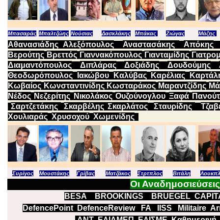
Μπασαράς
Μπαλτζώης
Νούσιας
Δασκλάκης
Μπάκας
Ζιώγας
Μάζης
Αθανασιάδης
Αλεξόπουλος
Αναστασάκης
Απόκης
Βερούτης
Βρεττός
Γιαννακόπουλος
Γιανταμίδης
Γιατρο
Διαμαντόπουλος
Διπλάρας
Δοξιάδης
Δουδούμης
Θεοδωρόπουλος
Ιακώβου
Καλύβας
Καρέλιας
Καρτάλ
Κωβαίος
Κωνσταντινίδης
Κωσταράκος
Μαραντζίδης
Μά
Νέδος
Νεζερίτης
Νικολάκος
Ουζούνογλου
Ξαφά
Πανού
Σαρτζετάκης
Σκαρβέλης
Σκαρλάτος
Σταυρίδης
Τζαβ
Χουλιαράς
Χρυσοχού
Χωμενίδης
Συρίγος
Μουστάκης
Γρίβας
Ματζάκος
Στρτπλος
Βιτάλη
Λουκπλ
Οι Αναδημοσιεύσε
BESA
BROOKINGS
BRUEGEL
CAPIT
DefencePoint
DefenceReview
FA
IISS
Militaire
Ar
ΔΝΤ
ΕΛΙΑΜΕΠ
Ε
ΛΙΣΜΕ
Καθημερινή