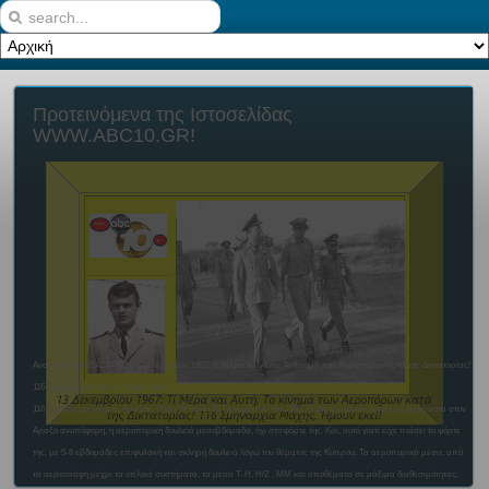
Προτεινόμενα
της Ιστοσελίδας
WWW.ABC10.GR!
Αναστάσιος ΜΠΑΣΑΡΑΣ: 13 Δεκεμβρίου 1967: Τί Μέρα και Αυτή; Το κίνημα των Αεροπόρων κατά της Δικτατορίας!
116 Σμηναρχία Μάχης. Ήμουν εκεί!
116 Σμηναρχία Μάχης, Άραξος. Ήταν Τετάρτη 13 Δεκεμβρίου του 1967. Η μέρα μάλλον βροχερή, η υγρασία στον
Άραξο ανυπόφορη, η αεροπορική δουλειά μεσοβδόμαδα, όχι στο φόρτε της. Και, αυτό γιατί είχε πιάσει το φόρτε
της, με 5-6 εβδομάδες επιφυλακή και σκληρή δουλειά λόγω του θέματος της Κύπρου. Τα αεροπορικά μέσα, από
τα αεροσκάφη μέχρι τα οπλικά συστήματα, τα μέσα Τ-Η, Η/Ζ , ΜΜ και αποθέματα σε μάξιμα διαθεσιμότητας.