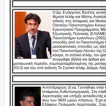
ΒΕΝΕ
Ο Δρ. Ευάγγελος Βενέτης γεννή
θέματα Ισλάμ και Μέσης Ανατολ
ειδικός στις Ισλαμικές και Μεσ
Παντείου Πανεπιστημίου Κοινων
Ερευνητικού Προγράμματος Μέσ
Εξωτερικής Πολιτικής (ΕΛΙΑΜΕΠ
Πανεπιστήμιο Ιωαννίνων (2001).
σπουδές από το Πανεπιστήμιο το
μεσανατολικές σπουδές ως λέκτ
στο Πανεπιστήμιο Λέιντεν της Ο
κόσμο, το σηϊτικό Ισλάμ, τον ιρ
συγγράψει βιβλία και άρθρα για
μεσαιωνική περίοδο, συμπεριλαμβανομένης της μονογρ
2013) και του υπό έκδοση Το Σηιτικό Ισλάμ, Δόγμα, Λατ
ΒΡΕ
Αντιπτέραρχος (Ι) εα. Γεννήθηκε στη
Ιπτάμενος Ανθυποσμηναγός. Στη σταδ
Αεροπορίας και υπήρξε εκπαιδευτής κ
άνω των 3800 ωρών πτήσεως. Έχει α
Εδάφους Πολεμικής Αεροπορίας, Σχο