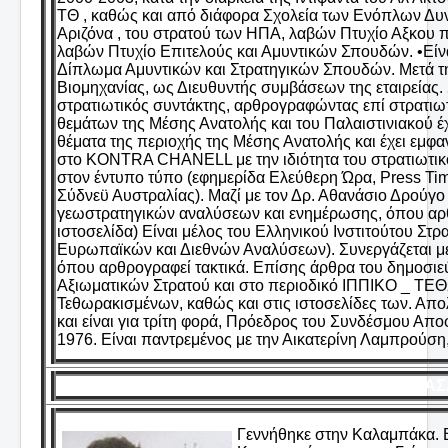
ΤΘ , καθώς και από διάφορα Σχολεία των Ενόπλων Δυν
Αριζόνα , του στρατού των ΗΠΑ, λαβών Πτυχίο Αξκου 
λαβών Πτυχίο Επιτελούς και Αμυντικών Σπουδών. •Είν
Δίπλωμα Αμυντικών και Στρατηγικών Σπουδών. Μετά την
Βιομηχανίας, ως Διευθυντής συμβάσεων της εταιρεία
στρατιωτικός συντάκτης, αρθρογραφώντας επί στρατιω
θεμάτων της Μέσης Ανατολής και του Παλαιστινιακού έχ
θέματα της περιοχής της Μέσης Ανατολής και έχει εμφα
στo KONTRA CHANELL με την ιδιότητα του στρατιωτικο
στον έντυπο τύπο (εφημερίδα Ελεύθερη Ώρα, Press Tim
Σύδνεϋ Αυστραλίας). Μαζί με τον Δρ. Αθανάσιο Δρούγο 
γεωστρατηγικών αναλύσεων και ενημέρωσης, όπου αρθρ
ιστοσελίδα) Είναι μέλος του Ελληνικού Ινστιτούτου Στ
Ευρωπαϊκών και Διεθνών Αναλύσεων). Συνεργάζεται με
όπου αρθρογραφεί τακτικά. Επίσης άρθρα του δημοσ
Αξιωματικών Στρατού και στο περιοδικό ΙΠΠΙΚΟ _ 
Τεθωρακισμένων, καθώς και στις ιστοσελίδες των. Απο
και είναι για τρίτη φορά, Πρόεδρος του Συνδέσμου Απ
1976. Είναι παντρεμένος με την Αικατερίνη Λαμπρούση,
ΜΠΑΣΑ
Γεννήθηκε στην Καλαμπάκα. Ε