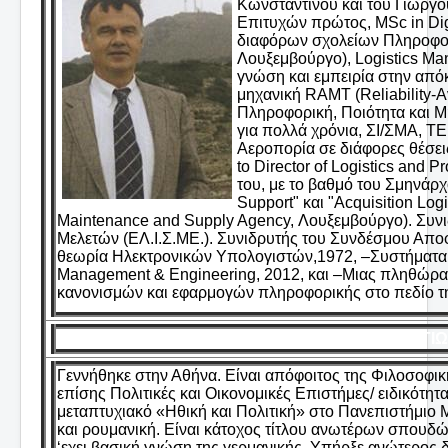
Κωνσταντίνου και του Γιώργο
Επιτυχών πρώτος, MSc in Digi
διαφόρων σχολείων Πληροφορ
Λουξεμβούργο), Logistics Ma
γνώση και εμπειρία στην από
μηχανική RAMT (Reliability-Ava
Πληροφορική, Ποιότητα και Μ
για πολλά χρόνια, ΣΙ/ΣΜΑ, Τ
Αεροπορία σε διάφορες θέσεις 
to Director of Logistics and
του, με το βαθμό του Σμηνάρχ
Support" και "Acquisition L
Maintenance and Supply Agency, Λουξεμβούργο). Συνιδ
Μελετών (ΕΛ.Ι.Σ.ΜΕ.). Συνιδρυτής του Συνδέσμου Απο
θεωρία Ηλεκτρονικών Υπολογιστών,1972, –Συστήματα Τ
Management & Engineering, 2012, και –Μιας πληθώρα
κανονισμών και εφαρμογών πληροφορικής στο πεδίο τη
ΠΑΝΑΓΙΩ
Γεννήθηκε στην Αθήνα. Είναι απόφοιτος της Φιλοσοφι
επίσης Πολιτικές και Οικονομικές Επιστήμες/ ειδικότη
μεταπτυχιακό «Ηθική και Πολιτική» στο Πανεπιστήμιο M
και ρουμανική. Είναι κάτοχος τίτλου ανωτέρων σπουδών
‘εχει βασική γνώση της γερμανικής. Υπήρξε ανώτερος 