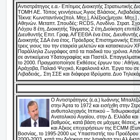
Αντιστράτηγος ε.α.- Επίτιμος Διοικητής Στρατιωτικής
ΤΟΜΗ ΑΕ. Τόπος γεννήσεως Άγιος Βλάσιος, Λεβαδείας ,
Τέκνα: Κωνσταντίνος[πολ. Μηχ.], Αλέξιος[μηχαν. Μηχ.] 
Αθηνών. Μεταπτ. Σπουδές: RCDS, Λονδίνο. Στρατ. Σχ
Λόχου 8 έτη, Διοικητής Τάγματος 2 έτη,Διοίκηση επιπέδ
Διευθυντής Επιτ. Γραφ, Α/ΓΕΕΘΑ ένα έτος. Διευθυντής
Διοικητής ΣΔΑ ένα έτος. Πρόεδρος Επιστημονικής Επι
τρεις γιους του την εταιρεία μελετών και κατασκευών
Παράλληλα Ζωγράφος από τα παιδικά του χρόνια. Από
σε αντικείμενα Υδατογραφίας και Παστέλ. Επαγγελματι
το 2000. Πραγματοποίησε Εκθέσεις έργων του : Αθήνα, 
Αράχοβα, Παλαιό Ψυχικό, Κεφαλονιά κλπ. Έργα του σε 
Λιβαδειάς,. Στη ΣΣΕ και διάφορα Ιδρύματα. Δυο Τηλεκάρ
ΜΠΑΛ
Ο Aντιστράτηγος (ε.α.) Ιωάννης Μπαλτζώ
στην Άρτα το 1972 και εισήχθη στην Στ
ανθυπολοχαγός Ιππικού – Τεθωρακισμέν
Ανατολικού Αιγαίου, στην Δ. Ελλάδα και 
βαθμούς, κατά βάση σε μάχιμες θέσεις,
και Αξκος επιχειρήσεων της ECMM (Euro
Βοσνίας, το 1995-2000 ως Υπασπιστής του Προέδρου τ
2000-2003, κατά την διάρκεια της Ιντιφάντα του Αλ Α