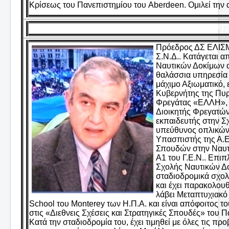
Κρίσεως του Πανεπιστημίου του Aberdeen. Ομιλεί την α
ΜΑΡΤΖ
Πρόεδρος ΔΣ ΕΛΙΣ
Σ.Ν.Δ.. Κατάγεται 
Ναυτικών Δοκίμων α
θαλάσσια υπηρεσία 
μάχιμο Αξιωματικό,
Κυβερνήτης της Πυ
Φρεγάτας «ΕΛΛΗ», Δ
Διοικητής Φρεγατών
εκπαιδευτής στην Σ
υπεύθυνος οπλικών
Υπασπιστής της Α.Ε
Σπουδών στην Ναυτι
Α1 του Γ.Ε.Ν.. Επιπ
Σχολής Ναυτικών Δο
σταδιοδρομικά σχολ
και έχει παρακολου
λάβει Μεταπτυχιακ
School του Monterey των Η.Π.Α. και είναι απόφοιτος τ
στις «Διεθνεις Σχέσεις και Στρατηγικές Σπουδές» του 
Κατά την σταδιοδρομία του, έχει τιμηθεί με όλες τις π