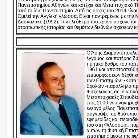
Πανεπιστημίου Αθηνών και κατέχει και Μεταπτυχιακό Τί
από το ίδιο Πανεπιστήμιο. Από τις αρχές του 2014 είν
Ομιλεί την Αγγλική γλώσσα. Είναι παντρεμένος με την 
Δασκαλάκη (1992). Τον ελεύθερο του χρόνο ασχολείται 
στρατιωτικής ιστορίας και θεμάτων διεθνών σχέσεων κα
ΔΙΑΜΑ
Ο Άρης Διαμαντόπουλος
έγγαμος και πατέρας δ
τιμητικό βάθρο του πα
1961 και αποστρατεύθη
επιμορφώσεων δέχθηκε 
των Επιστημών: •Κατά 
Σχολών -παράλληλα πρ
Ψυχολογίας σε Ιδιωτικ
Μεταπτυχιακές Σπουδές
έτος 2000 να ανακηρυχ
ενεργό μέλος Πανεπιστ
συγγράψει αριθμό επισ
εφημερίδες και περιοδικ
του στη Φιλοσοφία, πα
αυτών τη Φυσική Επιστ
επιστήμης μέσω της φι