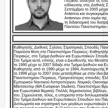
Πεζικού, συνέχισε τις σ
ειδίκευσης στις Διεθνείς 
Σεπτέμβριο το 2005 μέχρ
Antenna και συγκεκριμέν
Antenna» στον τομέα της
τη διδακτορική του διατ
Παντείου Πανεπιστημίου 
ΗΦΑΙ
Καθηγητής, Διεθνείς Σχέσεις-Στρατηγικές Σπουδές Π
Παρούσα θέση στο Πανεπιστήμιο Πειραιώς: Καθηγητής
Πειραιώς, στο Τμήμα Διεθνών και Ευρωπαϊκών Σπουδών
Στο Τμήμα αυτό, επίσης, είναι ο Διευθυντής του Μετα
το 1990 μέχρι το 2007 δίδαξε στο Τμήμα Διεθνών και
Καθηγητής από το 1990 μέχρι το 1994, Αναπληρωτής Κ
το 1999 μέχρι το 2007 όταν μετατάχθηκε με στην ίδια
Πανεπιστημίου Πειραιώς. Προγενέστερες σπουδές: Ελ
Εμπορικού Ναυτικού Ασπροπύργου. Νομικές-Οικονομικ
Μάντσεστερ (MA European Studies). Πανεπιστήμιο Βρυξε
και Ευρωπαϊκά θέματα). Πολλές δημοσιεύσεις βιβλίων,
του. Σημειώνεται, τέλος, η υπηρεσία στην διπλωματική
Στο Τμήμα Διεθνών και Ευρωπαϊκών Σπουδών του Πανεπ
Διπλωματία και στρατηγική των μεγάλων ευρωπαϊκών δ