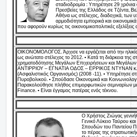
σταδιοδρομία : Υπηρέτησε 29 χρόνια 
Πρεσβείες της Ελλάδος σε Τζέντα, Βελ
Αθήνα ως στέλεχος, διαδοχικά, των 
αρμοδιότητα εμπορικά και οικονομικά 
που αφορούν κυρίως τις οικονομικοπολιτικές εξελίξεις
ΖΑΚΟΝ
ΟΙΚΟΝΟΜΟΛΟΓΟΣ. Άρχισε να εργάζεται από την ηλικία τ
ως ανώτατο στέλεχος το 2012. • Κατά τη διάρκεια της σ
χρηματοδότησης Μεγάλων Επιχειρήσεων και Μεγάλων
ΑΝΤΙΡΡΙΟΥ – ΕΓΝΑΤΙΑ ΟΔΟΣ – ΕΡΡΙΚΟΣ ΝΤΥΝΑΝ κ.α.)
(Ασφαλιστικός Οργανισμός) (2008 -11). • Υπηρέτησε σ
Πυροβολικού. • Σπούδασε Οικονομικά και Κοινωνιολογί
Παρακολούθησε πλήθος επιμορφωτικών σεμιναρίων μετ
Finance. • Είναι έγγαμος πατέρας ενός τέκνου.
ΖΙ
Ο Χρήστος Ζιώγας γεννήθ
Γενικό Λύκειο Ταύρου και
Σπουδών του Παντείου Πα
το πέρας της στρατιωτικ