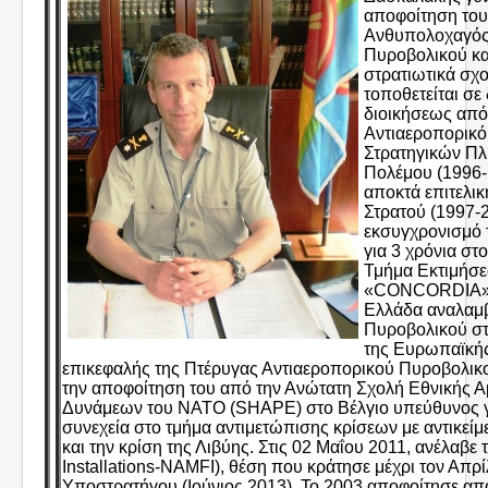
αποφοίτηση του
Ανθυπολοχαγός 
Πυροβολικού κα
στρατιωτικά σχ
τοποθετείται σε
διοικήσεως από 
Αντιαεροπορικό
Στρατηγικών Πλ
Πολέμου (1996-
αποκτά επιτελικ
Στρατού (1997-2
εκσυγχρονισμό 
για 3 χρόνια σ
Τμήμα Εκτιμήσε
«CONCORDIA» τ
Ελλάδα αναλαμβ
Πυροβολικού στ
της Ευρωπαϊκής
επικεφαλής της Πτέρυγας Αντιαεροπορικού Πυροβολικο
την αποφοίτηση του από την Ανώτατη Σχολή Εθνικής Αμύ
Δυνάμεων του ΝΑΤΟ (SHAPE) στο Βέλγιο υπεύθυνος για
συνεχεία στο τμήμα αντιμετώπισης κρίσεων με αντικείμε
και την κρίση της Λιβύης. Στις 02 Μαΐου 2011, ανέλαβε
Installations-NAMFI), θέση που κράτησε μέχρι τον Απρ
Υποστρατήγου (Ιούνιος 2013). Το 2003 αποφοίτησε α