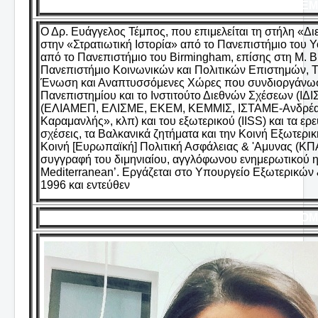
ΤΕΜ
Ο Δρ. Ευάγγελος Τέμπος, που επιμελείται τη στήλη «Δι
στην «Στρατιωτική Ιστορία» από το Πανεπιστήμιο του Y
από το Πανεπιστήμιο του Birmingham, επίσης στη Μ. Βρ
Πανεπιστήμιο Κοινωνικών και Πολιτικών Επιστημών,
Ένωση και Αναπτυσσόμενες Χώρες που συνδιοργάνωσ
Πανεπιστημίου και το Ινστιτούτο Διεθνών Σχέσεων (ΙΔΙ
(ΕΛΙΑΜΕΠ, ΕΛΙΣΜΕ, ΕΚΕΜ, ΚΕΜΜΙΣ, ΙΣΤΑΜΕ-Ανδρέας 
Καραμανλής», κλπ) και του εξωτερικού (IISS) και τα ερ
σχέσεις, τα Βαλκανικά ζητήματα και την Κοινή Εξωτερι
Κοινή [Ευρωπαϊκή] Πολιτική Ασφάλειας & 'Αμυνας (ΚΠΑ
συγγραφή του διμηνιαίου, αγγλόφωνου ενημερωτικού η
Mediterranean’. Εργάζεται στο Υπουργείο Εξωτερικών
1996 και εντεύθεν
ΤΟΜ