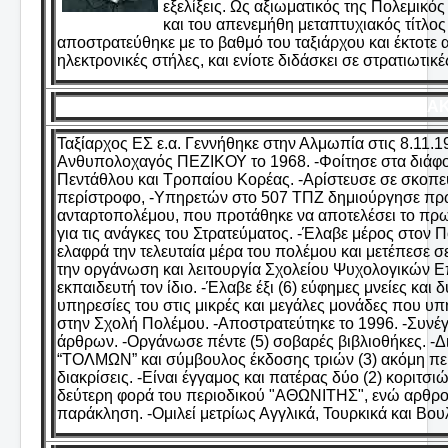
εξελίξεις. Ως αξιωματικός της Πολεμικό
και του απενεμήθη μεταπτυχιακός τίτλος
αποστρατεύθηκε με το βαθμό του ταξιάρχου και έκτοτε α
ηλεκτρονικές στήλες, και ενίοτε διδάσκει σε στρατιωτικέ
ΓΙΑΝΝΑΚ
Ταξίαρχος ΕΣ ε.α. Γεννήθηκε στην Αλμωπία στις 8.11.1
Ανθυπολοχαγός ΠΕΖΙΚΟΥ το 1968. -Φοίτησε στα διάφορ
Πεντάθλου και Τροπαίου Κορέας. -Αρίστευσε σε σκοπευτ
περίστροφο, -Υπηρετών στο 507 ΤΠΖ δημιούργησε πρωτ
ανταρτοπολέμου, που προτάθηκε να αποτελέσει το πρωτ
για τις ανάγκες του Στρατεύματος. -Έλαβε μέρος στον
ελαφρά την τελευταία μέρα του πολέμου και μετέπεσε 
την οργάνωση και λειτουργία Σχολείου Ψυχολογικών Ε
εκπαιδευτή τον ίδιο. -Έλαβε έξι (6) εύφημες μνείες και
υπηρεσίες του στις μικρές και μεγάλες μονάδες που υ
στην Σχολή Πολέμου. -Αποστρατεύτηκε το 1996. -Συν
άρθρων. -Οργάνωσε πέντε (5) σοβαρές βιβλιοθήκες. -
“ΤΟΛΜΩΝ” και σύμβουλος έκδοσης τριών (3) ακόμη περ
διακρίσεις. -Είναι έγγαμος και πατέρας δύο (2) κοριτσ
δεύτερη φορά του περιοδικού "ΑΘΩΝΙΤΗΣ", ενώ αρθρογρ
παράκληση. -Ομιλεί μετρίως Αγγλικά, Τουρκικά και Βου