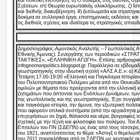
και πολιτική ενοποίηση. δ) Ο πόλεμος στις διεθνείς σχέ
Σχέσεων. στ) Θεωρία ευρωπαϊκής ολοκλήρωσης. ζ) Ιστο
και διεθνής διακυβέρνηση. θ) Διπλωματία και στρατηγ
δοκίμια σε συλλογικά έργα, επιστημονικές εκδόσεις κ
τις διεθνείς σχέσεις και ιδιαίτερα τις στρατηγικές σπουδ
ΘΕΟΔ
Δημοσιογράφος-Αμυντικός Αναλυτής – Γεωπολιτικός Αν
Εθνικής Άμυνας). Συνεργάτης των περιοδικών «ΣΤΡ
ΤΑΚΤΙΚΕΣ», «ΕΛΛΗΝΙΚΗ ΑΓΩΓΗ». Επίσης αρθρογραφεί στι
infognomonpolitics.blogspot.gr. Παράλληλα σε εβδομαδ
γεωστρατηγικής στην ιδιωτική σχολή «ΑΛΣ Α.Ε.»: α) Κά
Τετάρτη 17.00-19.00 «Ελληνική και Παγκόσμια Ιστορία»
του Πελοποννησιακού Πολέμου μέσα από τον Θουκυδίδη
ομιλιών με θέματα που προέρχονται από την ελληνική κα
ζητημάτων που άπτονται των Ενόπλων Δυνάμεων, των εξ
της γεωπολιτικής και της γεωστρατηγικής. Έχει συγγρά
και παγκόσμια ιστορία, την άμυνα, την εξωτερική πολιτι
που αφορούν οπλικά συστήματα (από την αρχαιότητα μ
επιχειρήσεων σε ξηρά, θάλασσα και αέρα, βιογραφίες 
σχετικές με την τέχνη και φιλοσοφία του πολέμου. Τον
Επιτελών του ΠΝ (ΣΔΕΠΝ) ως ένας από τους τέσσερις 
του 1821, αναπτύσσοντας το θέμα: «Άστιγξ ο θεμελιωτή
του 2011 προσκλήθηκε από τη ΣΔΕΠΝ ως κεντρικός ομι