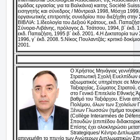
ομάδας εργασίας για τα Βαλκάνια) καιτης Société Suis
εισηγητής και σύνεδρος / Μόντρεαλ 1998, Μόσχα 1999,
οργανωτικής επιτροπής συνεδρίου που διεξήχθη στην 
ΒΙΒΛΙΑ: 1.Ιδεολογία του Δεξιού Κράτους, εκδ. Παπαζήση
Σύνορα-Λιβάνης, πρόλογος Δ. Τσάτσου, 1994, β΄ έκδ. 1
εκδ. Παπαζήση, 1995 β΄ έκδ. 2001. 4.Η Δικτατορία των
1996, γ΄ έκδ. 2008. 5.Νίκος Πουλαντζάς: κριτικό δοκίμι
2001.
ΜΗΝ
Ο Χρήστος Μηνάγιας γεννήθηκε
Στρατιωτική Σχολή Ευελπίδων 
αξιωματικός υπηρέτησε σε Μονά
Ταξιαρχίας, Σώματος Στρατού, σ
στο Γενικό Επιτελείο Εθνικής Ά
βαθμό του Ταξιάρχου. Είναι απ
Πολέμου, όλων των Σχολείων Πε
Ξένων Γλωσσών (τμήμα τουρκικ
(Collège Interarmées de Défe
Σπουδών (επιπέδου διδακτορι
Επίσης έχει ολοκληρώσει μεταπ
Strategiques/ Κέντρο Διπλωμα
απενεμήθη το πτυχίο των Ανώτερων Διπλωματικών Σπο