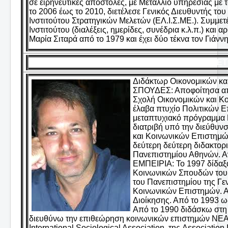
σε ειρηνευτικές αποστολές, με Μετάλλιο υπηρεσίας με
το 2006 έως το 2010, διετέλεσε Γενικός Διευθυντής το
Ινστιτούτου Στρατηγικών Μελετών (ΕΛ.Ι.Σ.ΜΕ.). Συμμετέ
Ινστιτούτου (διαλέξεις, ημερίδες, συνέδρια κ.λ.π.) και
Μαρία Σιταρά από το 1979 και έχει δύο τέκνα τον Γιάννη
ΜΕΛΕΤ
Διδάκτωρ Οικονομικών κα
ΣΠΟΥΔΕΣ: Αποφοίτησα από
Σχολή Οικονομικών και Κ
έλαβα πτυχίο Πολιτικών 
μεταπτυχιακό πρόγραμμα 
διατριβή υπό την διεύθυν
και Κοινωνικών Επιστημώ
δεύτερη δεύτερη διδακτορ
Πανεπιστημίου Αθηνών. Α
ΕΜΠΕΙΡΙΑ: Το 1997 δίδαξα
Κοινωνικών Σπουδών του 
του Πανεπιστημίου της Γε
Κοινωνικών Επιστημών. Α
Διοίκησης. Από το 1993 ω
Από το 1990 διδάσκω στ
διευθύνω την επιθεώρηση κοινωνικών επιστημών ΝΕ
International Sociological Association, της Associatio