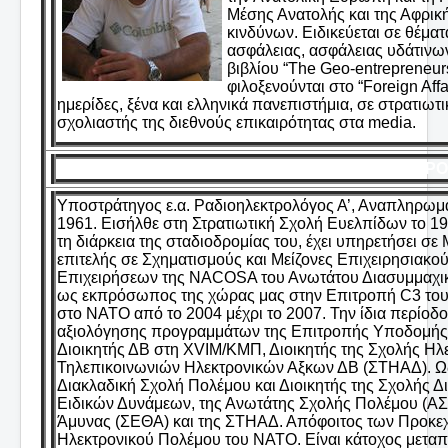
Μέσης Ανατολής και της Αφρικ
κινδύνων. Ειδικεύεται σε θέματ
ασφάλειας, ασφάλειας υδάτινω
βιβλίου “The Geo-entrepreneurs
φιλοξενούνται στο “Foreign Aff
ημερίδες, ξένα και ελληνικά πανεπιστήμια, σε στρατιωτ
σχολιαστής της διεθνούς επικαιρότητας στα media.
ΚΟΥΤΡΟ
Υποστράτηγος ε.α. Ραδιοηλεκτρολόγος Α’, Αναπληρωμ
1961. Εισήλθε στη Στρατιωτική Σχολή Ευελπίδων το 1
τη διάρκεια της σταδιοδρομίας του, έχει υπηρετήσει σ
επιτελής σε Σχηματισμούς και Μείζονες Επιχειρησιακο
Επιχειρήσεων της NACOSA του Ανωτάτου Διασυμμαχι
ως εκπρόσωπος της χώρας μας στην Επιτροπή C3 του
στο ΝΑΤΟ από το 2004 μέχρι το 2007. Την ίδια περίο
αξιολόγησης προγραμμάτων της Επιτροπής Υποδομής 
Διοικητής ΔΒ στη XVIM/KMΠ, Διοικητής της Σχολής Η
Τηλεπικοινωνιών Ηλεκτρονικών Αξκων ΔΒ (ΣΤΗΑΔ). Ως
Διακλαδική Σχολή Πολέμου και Διοικητής της Σχολής Δ
Ειδικών Δυνάμεων, της Ανωτάτης Σχολής Πολέμου (ΑΣΠ
Άμυνας (ΣΕΘΑ) και της ΣΤΗΑΔ. Απόφοιτος των Προκε
Ηλεκτρονικού Πολέμου του ΝΑΤΟ. Είναι κάτοχος μεταπ