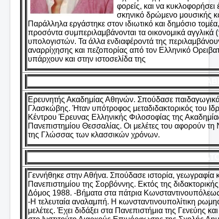
φορείς, και να κυκλοφορήσει 
σκηνικό δρώμενο μουσικής κα
Παράλληλα εργάστηκε στον ιδιωτικό και δημόσιο τομέα,
προσόντα συμπεριλαμβάνονται τα οικονομικά αγγλικά (
υπολογιστών. Τα άλλα ενδιαφέροντά της περιλαμβάνουν
αναρρίχησης και πεζοπορίας από τον Ελληνικό Ορειβατι
υπάρχουν και στην ιστοσελίδα της
ΣΤΑΒ
Ερευνητής Ακαδημίας Αθηνών. Σπούδασε παιδαγωγικά 
Γλασκώβης. Ήταν υπότροφος μεταδιδακτορικός του Ιδρ
Κέντρου Έρευνας Ελληνικής Φιλοσοφίας της Ακαδημία
Πανεπιστημίου Θεσσαλίας. Οι μελέτες του αφορούν τη Ν
της Γλώσσας των κλασσικών χρόνων.
ΣΤΑΜΑΤΟ
Γεννήθηκε στην Αθήνα. Σπούδασε ιστορία, γεωγραφία κα
Πανεπιστημίου της Σορβόννης. Εκτός της διδακτορικής τ
Δόμος 1988. -Βήματα στα πάτρια Κωνσταντινουπόλεως,
-Η τελευταία αναλαμπή. Η κωνσταντινουπολίτικη ρωμη
μελέτες. Έχει διδάξει στα Πανεπιστήμια της Γενεύης κ