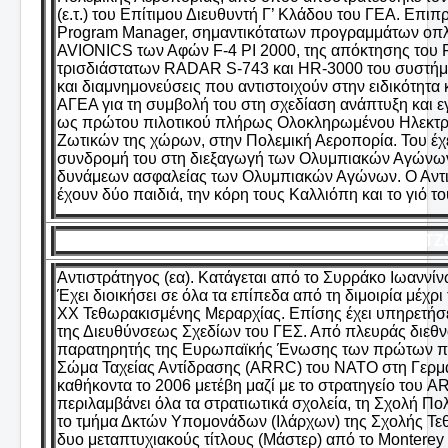
(ε.τ.) του Επίτιμου Διευθυντή Γ’ Κλάδου του ΓΕΑ. Επ
Program Manager, σημαντικότατων προγραμμάτων οπ
AVIONICS των Αφών F-4 PI 2000, της απόκτησης το
τρισδιάστατων RADAR S-743 και ΗR-3000 του συστήμα
και διαμνημονεύσεις που αντιστοιχούν στην ειδικότητα
ΑΓΕΑ για τη συμβολή του στη σχεδίαση ανάπτυξη και 
ως πρώτου πιλοτικού πλήρως Ολοκληρωμένου Ηλεκτρο
Ζωτικών της χώρων, στην Πολεμική Αεροπορία. Του έχε
συνδρομή του στη διεξαγωγή των Ολυμπιακών Αγώνων 
δυνάμεων ασφαλείας των Ολυμπιακών Αγώνων. Ο Αντι
έχουν δύο παιδιά, την κόρη τους Καλλιόπη και το γιό τ
ΓΚΑΡΤΖΟ
Αντιστράτηγος (εα). Κατάγεται από το Συρράκο Ιωαννί
Έχει διοικήσει σε όλα τα επίπεδα από τη διμοιρία μέχρι
ΧΧ Τεθωρακισμένης Μεραρχίας. Επίσης έχει υπηρετήσει
της Διευθύνσεως Σχεδίων του ΓΕΣ. Από πλευράς διεθν
παρατηρητής της Ευρωπαϊκής Ένωσης των πρώτων παλα
Σώμα Ταχείας Αντίδρασης (ARRC) του ΝΑΤΟ στη Γερμα
καθήκοντα το 2006 μετέβη μαζί με το στρατηγείο του 
περιλαμβάνει όλα τα στρατιωτικά σχολεία, τη Σχολή Π
το τμήμα Δκτών Υπομονάδων (Ιλάρχων) της Σχολής Τε
δυο μεταπτυχιακούς τίτλους (Μάστερ) από το Monterey τ