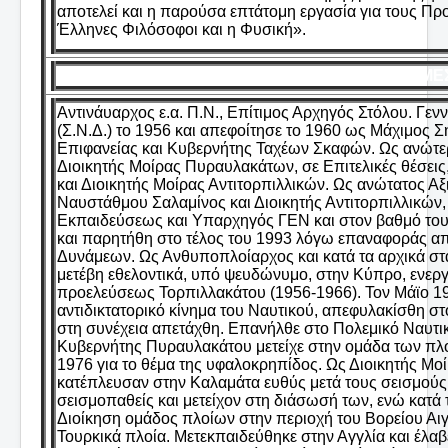
αποτελεί και η παρούσα επτάτομη εργασία για τους Πρ
Έλληνες Φιλόσοφοι και η Φυσική».
ΔΕΜΕΣ
Αντινάυαρχος ε.α. Π.Ν., Επίτιμος Αρχηγός Στόλου. Γε
(Σ.Ν.Δ.) το 1956 και απεφοίτησε το 1960 ως Μάχιμος 
Επιφανείας και Κυβερνήτης Ταχέων Σκαφών. Ως ανώτ
Διοικητής Μοίρας Πυραυλακάτων, σε Επιτελικές θέσε
και Διοικητής Μοίρας Αντιτορπιλλικών. Ως ανώτατος Α
Ναυστάθμου Σαλαμίνος και Διοικητής Αντιτορπιλλικών
Εκπαιδεύσεως και Υπαρχηγός ΓΕΝ και στον βαθμό του 
και παρητήθη στο τέλος του 1993 λόγω επαναφοράς α
Δυνάμεων. Ως Ανθυποπλοίαρχος και κατά τα αρχικά στ
μετέβη εθελοντικά, υπό ψευδώνυμο, στην Κύπρο, ενερ
προελεύσεως Τορπιλλακάτου (1956-1966). Τον Μάϊο 19
αντιδικτατορικό κίνημα του Ναυτικού, απεφυλακίσθη στ
στη συνέχεια απετάχθη. Επανήλθε στο Πολεμικό Ναυτικ
Κυβερνήτης Πυραυλακάτου μετείχε στην ομάδα των πλο
1976 για το θέμα της υφαλοκρηπίδος. Ως Διοικητής Μο
κατέπλευσαν στην Καλαμάτα ευθύς μετά τους σεισμούς
σεισμοπαθείς και μετείχον στη διάσωσή των, ενώ κατά 
Διοίκηση ομάδος πλοίων στην περιοχή του Βορείου Α
Τουρκικά πλοία. Μετεκπαιδεύθηκε στην Αγγλία και έλα