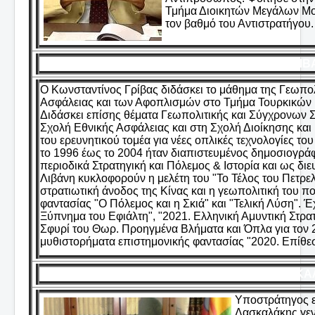
Τμήμα Διοικητών Μεγάλων Μο
τον βαθμό του Αντιστρατήγου.
ΓΡΙΒ
Ο Κωνσταντίνος Γρίβας διδάσκει το μάθημα της Γεωπολ
Ασφάλειας και των Αφοπλισμών στο Τμήμα Τουρκικών
Διδάσκει επίσης θέματα Γεωπολιτικής και Σύγχρονων 
Σχολή Εθνικής Ασφάλειας και στη Σχολή Διοίκησης και
του ερευνητικού τομέα για νέες οπλικές τεχνολογίες 
το 1996 έως το 2004 ήταν διαπιστευμένος δημοσιογρά
περιοδικά Στρατηγική και Πόλεμος & Ιστορία και ως δι
Λιβάνη κυκλοφορούν η μελέτη του "Το Τέλος του Πετρελ
στρατιωτική άνοδος της Κίνας και η γεωπολιτική του 
φαντασίας "Ο Πόλεμος και η Σκιά" και "Τελική Λύση". Έ
Ξύπνημα του Εφιάλτη", "2021. Ελληνική Αμυντική Στρατη
Σφυρί του Θωρ. Προηγμένα Βλήματα και Όπλα για τον 2
μυθιστορήματα επιστημονικής φαντασίας "2020. Επίθε
ΔΑΣΚΑΛ
Υποστράτηγος ε
Δασκαλάκης γεν