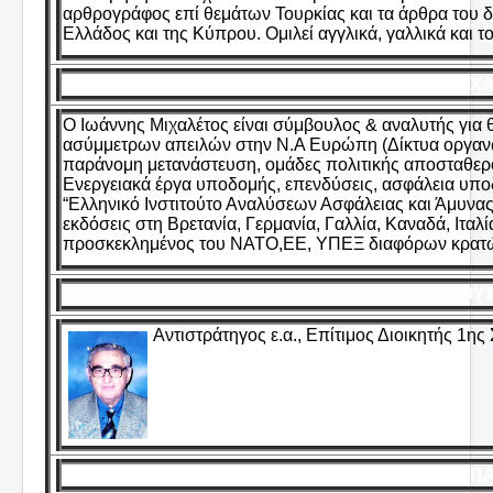
αρθρογράφος επί θεμάτων Τουρκίας και τα άρθρα του δη
Ελλάδος και της Κύπρου. Ομιλεί αγγλικά, γαλλικά και τ
ΜΙΧ
O Ιωάννης Μιχαλέτος είναι σύμβουλος & αναλυτής για 
ασύμμετρων απειλών στην Ν.Α Ευρώπη (Δίκτυα οργανωμ
παράνομη μετανάστευση, ομάδες πολιτικής αποσταθεροπο
Ενεργειακά έργα υποδομής, επενδύσεις, ασφάλεια υποδο
“Ελληνικό Ινστιτούτο Αναλύσεων Ασφάλειας και Άμυνας”,
εκδόσεις στη Βρετανία, Γερμανία, Γαλλία, Καναδά, Ιταλ
προσκεκλημένος του ΝΑΤΟ,ΕΕ, ΥΠΕΞ διαφόρων κρατών 
ΜΟΥΣ
Αντιστράτηγος ε.α., Επίτιμος Διοικητής 1ης 
ΜΠΑ