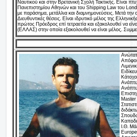
Ναυτικού και στην Βρετανική Σχολή Τακτικής. Είναι πτ
Πανεπιστημίου Αθηνών και του Shipping Law του London
με παράσημα, μετάλλια και διαμνημονεύσεις. Μετά την 
Διευθυντικές θέσεις. Είναι ιδρυτικό μέλος της Ελληνι
πρώτος Πρόεδρος επί τετραετία και εξακολουθεί να είνα
(ΕΛΛΑΣ) στην οποία εξακολουθεί να είναι μέλος. Συμμ
ΔΕΝ
Ανώτατο
Απόφοι
Λιμενι
Ειδίκε
Κάτοχο
Ανάπτυ
Ανάπτυ
Επιστη
Master
Στατισ
διδάκτ
Σπουδώ
Καποδι
Ι.Θ. Μ
Europe