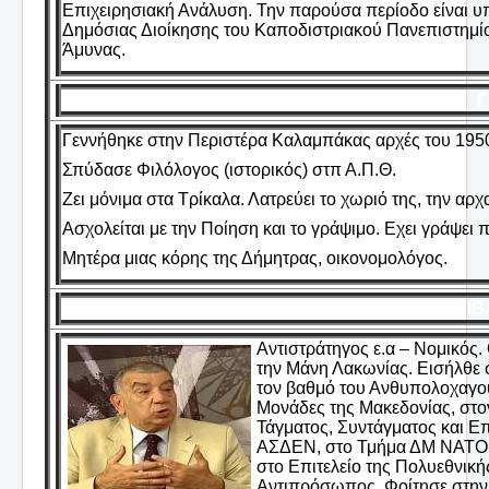
Επιχειρησιακή Ανάλυση. Την παρούσα περίοδο είναι υ
Δημόσιας Διοίκησης του Καποδιστριακού Πανεπιστημίο
Άμυνας.
Γ
Γεννήθηκε στην Περιστέρα Καλαμπάκας αρχές του 195
Σπύδασε Φιλόλογος (ιστορικός) στπ Α.Π.Θ.
Ζει μόνιμα στα Τρίκαλα. Λατρεύει το χωριό της, την αρ
Ασχολείται με την Ποίηση και το γράψιμο. Εχει γράψει
Μητέρα μιας κόρης της Δήμητρας, οικονομολόγος.
ΓΡΙΒ
Αντιστράτηγος ε.α – Νομικός.
την Μάνη Λακωνίας. Εισήλθε σ
τον βαθμό του Ανθυπολοχαγού
Μονάδες της Μακεδονίας, στον
Τάγματος, Συντάγματος και Επ
ΑΣΔΕΝ, στο Τμήμα ΔΜ ΝΑΤΟ το
στο Επιτελείο της Πολυεθνι
Αντιπρόσωπος. Φοίτησε στην 