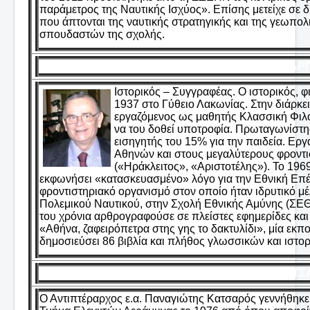
παράμετρος της Ναυτικής Ισχύος». Επίσης μετείχε σε
που άπτονται της ναυτικής στρατηγικής και της γεωπολ
σπουδαστών της σχολής.
ΚΑΡΓ
Ιστορικός – Συγγραφέας. Ο ιστορικός, 
1937 στο Γύθειο Λακωνίας. Στην διάρκ
εργαζόμενος ως μαθητής Κλασσική Φιλολ
να του δοθεί υποτροφία. Πρωταγωνίστησ
εισηγητής του 15% για την παιδεία. Εργ
Αθηνών και στους μεγαλύτερους φροντι
(«Ηράκλειτος», «Αριστοτέλης»). Το 196
εκφωνήσει «κατασκευασμένο» λόγο για την Εθνική Επέτ
φροντιστηριακό οργανισμό στον οποίο ήταν ιδρυτικό μ
Πολεμικού Ναυτικού, στην Σχολή Εθνικής Αμύνης (ΣΕΘΑ
του χρόνια αρθρογραφούσε σε πλείστες εφημερίδες και
«Αθήνα, ζαφειρόπετρα στης γης το δακτυλίδι», μία εκ
δημοσιεύσει 86 βιβλία και πλήθος γλωσσικών και ιστο
ΚΑΤΣΑ
Ο Αντιπτέραρχος ε.α. Παναγιώτης Κατσαρός γεννήθηκε