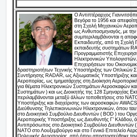
ΓΙΑΝΝΙΤ
Ο Αντιπτέραρχος Γιαννιτσόπ
Βεγόρα το 1956 και απεφοίτη
στη Σχολή Μηχανικών Αεροπο
ως Ανθυποσμηναγός, με την 
συμπεριλαμβάνονται η αποφο
Εκπαιδευτής, από τη Σχολή
εκπαιδευτής συστημάτων RA
Προγραμματιστής Επιχειρησ
Ηλεκτρονικών Υπολογιστών. 
Επιχειρήσεων του Οικονομι
δραστηριοτήτων Τεχνικής Υποστήριξης των Οπλικών Σ
Συντήρησης RADAR, ως Αξιωματικός Υποστήριξης και
Αεροπορίας, ως τμηματάρχης στη Διοίκηση Αεροπορική
για θέματα Ηλεκτρονικών Συστημάτων Αεροσκαφών κ
Συστημάτων ) και ως Διοικητής της 128 Σμηναρχίας Ε
περιλαμβάνονται μεταξύ άλλων τοποθετήσεις στο ΝΑΤ
Υποστήριξης και διαχείρισης των αεροσκαφών AWACS 
Διεύθυνσης Τηλεπικοινωνιών Ηλεκτρονικών, όπου ταυτ
στο Διοικητικό Συμβούλιο Διευθυντών ( BOD ) του Ορ
Αεροπορικής Υποστήριξης ως Διευθυντής Γ’ Κλάδου, όπ
Αντιπρόσωπος στο Διοικητικό Συμβούλιο Διευθυντών
ΝΑΤΟ στο Λουξεμβούργο και στο Γενικό Επιτελείο Αε
Πολεμικής Αεροπορίας, από όπου αποστρατεύθηκε τον 