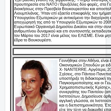
προυπηρεσία στο ΝΑΤΟ / Βρυξέλλες δύο φορές, στο Γεν
διοικήσεως στην Πρεσβεία Βουκουρεστίου και αποστολ
Λιουμπλιάνας. ‘Ηταν επί εξαετία επικεφαλής του τμ
Υπουργείου Εξωτερικών με αντικείμενο την διαχείρισ
αποχώρησή της από το Υπουργείο Εξωτερικών το 2009
Ευρωπαικό Οργανισμό Δημοσίου Δικαίου και στην συνέ
ανθρωπίνου δυναμικού και επι συντονιστής εκπαιδε
τον Μάρτιο του 2017 είναι μέλος του ΕΛΙΣΜΕ. Είναι μη
έδρα το Βουκουρέστι.
Π
Γεννήθηκε στην Αθήνα, είναι 
Οικονομικών Σπουδών με ειδί
X- NANTERRΕ. Αργότερα, 200
Σχέσεις, στο Πάντειο Πανεπι
υποστήριξε τη διδακτορική της
Παγκοσμιοποίησης και οι Γε
Χρηματοπιστωτικής Κρίσης», 
συνεργάτης του Παντείου (απ
Ινστιτούτων. Δημοσίευσε άρθρ
αγγλική γλώσσα, σε Ινστιτούτ
και η διεπιστημονικότητα. Έτ
είχε την τύχη να διακριθεί 