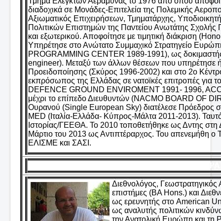
Τμήμα Ελεγκτών Αεράμυνας το 1976 από όπου αποφοί
διαδοχικά σε Μονάδες-Επιτελεία της Πολεμικής Αεροπ
Αξιωματικός Επιχειρήσεων, Τμηματάρχης, Υποδιοικητής
Πολιτικών Επιστημών της Παντείου Ανωτάτης Σχολής Π
και εξωτερικού. Αποφοίτησε με τιμητική διάκριση (Ho
Υπηρέτησε στο Ανώτατο Συμμαχικό Στρατηγείο Ευρώ
PROGRAMMING CENTER 1989-1991), ως δοκιμαστής επ
engineer). Μεταξύ των άλλων θέσεων που υπηρέτησε ή
Προειδοποίησης (Σκύρος 1996-2002) και στο 2ο Κέντρ
εκπρόσωπος της Ελλάδας σε νατοϊκές επιτροπές για 
DEFENCE GROUND ENVIROMENT 1991- 1996, ACC
μέχρι το επίπεδο Διευθυντών (NACMO BOARD OF DIR
Ουρανού (Single European Sky) διατέλεσε Πρόεδρ
MED (Ιταλία-Ελλάδα- Κύπρος-Μάλτα 2011-2013). Ταυτό
Ιστορίας/ΓΕΕΘΑ. Το 2010 τοποθετήθηκε ως Δντης στη
Μάρτιο του 2013 ως Αντιπτέραρχος. Του απενεμήθη ο Τ
ΕΛΙΣΜΕ και ΣΑΣΙ.
ΚΟΨΑΧ
Διεθνολόγος, Γεωστρατηγικός 
επιστήμες (BA Hons.) και Διεθνε
ως ερευνητής στο American Uni
ως αναλυτής πολιτικών κινδύν
την Ανατολική Ευρώπη και τη Ρ