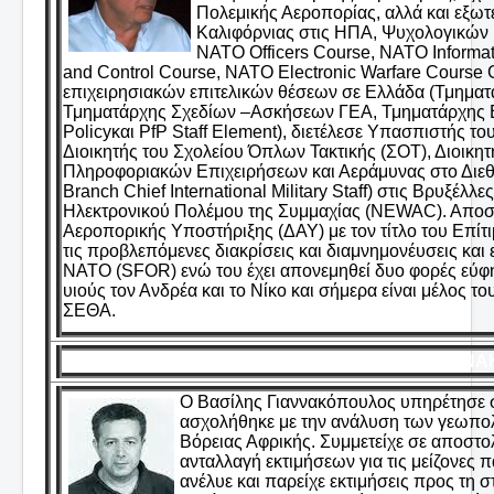
Πολεμικής Αεροπορίας, αλλά και εξ
Καλιφόρνιας στις ΗΠΑ, Ψυχολογικών 
NATO Officers Course, NATO Inform
and Control Course, NATO Electronic Warfare Course
επιχειρησιακών επιτελικών θέσεων σε Ελλάδα (Τμημα
Τμηματάρχης Σχεδίων –Ασκήσεων ΓΕΑ, Τμηματάρχης 
Policyκαι PfP Staff Element), διετέλεσε Υπασπιστής τ
Διοικητής του Σχολείου Όπλων Τακτικής (ΣΟΤ), Διοι
Πληροφοριακών Επιχειρήσεων και Αεράμυνας στο Διεθνέ
Branch Chief International Military Staff) στις Βρυξέλ
Ηλεκτρονικού Πολέμου της Συμμαχίας (NEWAC). Αποστρ
Αεροπορικής Υποστήριξης (ΔΑΥ) με τον τίτλο του Επίτιμ
τις προβλεπόμενες διακρίσεις και διαμνημονέυσεις κα
ΝΑΤΟ (SFOR) ενώ του έχει απονεμηθεί δυο φορές εύφημ
υιούς τον Ανδρέα και το Νίκο και σήμερα είναι μέλος τ
ΣΕΘΑ.
ΓΙΑΝΝΑ
Ο Βασίλης Γιαννακόπουλος υπηρέτησε σ
ασχολήθηκε με την ανάλυση των γεωπολι
Βόρειας Αφρικής. Συμμετείχε σε αποστο
ανταλλαγή εκτιμήσεων για τις μείζονες 
ανέλυε και παρείχε εκτιμήσεις προς τη στ