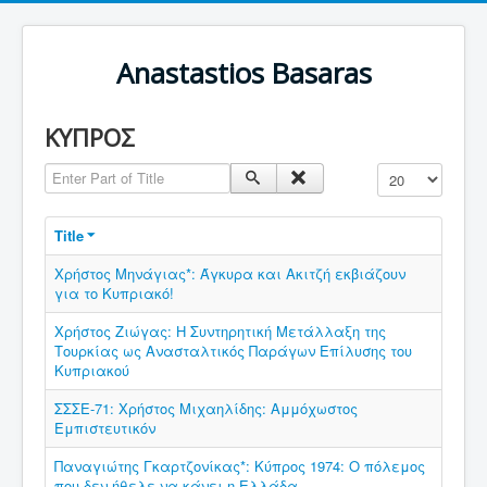
Anastastios Basaras
ΚΥΠΡΟΣ
Enter Part of Title
Display #
Title
Χρήστος Μηνάγιας*: Άγκυρα και Ακιτζή εκβιάζουν
για το Κυπριακό!
Χρήστος Ζιώγας: Η Συντηρητική Μετάλλαξη της
Τουρκίας ως Ανασταλτικός Παράγων Επίλυσης του
Κυπριακού
ΣΣΣΕ-71: Χρήστος Μιχαηλίδης: Αμμόχωστος
Εμπιστευτικόν
Παναγιώτης Γκαρτζονίκας*: Κύπρος 1974: Ο πόλεμος
που δεν ήθελε να κάνει η Ελλάδα