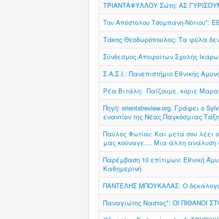
ΤΡΙΑΝΤΑΦΥΛΛΟΥ Σώτη: ΑΣ ΓΥΡΙΣΟΥ
Του Απόστολου Τσομπάνη-Νότιου*: ΕΕ
Τάκης Θεοδωρόπουλος: Τα φύλα δεν
Σύνδεσμος Αποφοίτων Σχολής Ικάρω
Σ.Α.Σ.Ι.: Πανεπιστήμιο Εθνικής Αμυν
Ρέα Βιτάλη: Παίζουμε, κύριε Μαραν
Πηγή: orientalreview.org. Γράφει ο 
εναντίον της Νέας Παγκόσμιας Τάξη
Παύλος Φωτίου: Και μετά σου λέει ο 
μας κούναγε.... Μια άλλη ανάλυση
Παρέμβαση 10 επίτιμων: Εθνική Άμ
Καθημερινή
ΠΑΝΤΕΛΗΣ ΜΠΟΥΚΑΛΑΣ: Ο δεκάλογος
Παναγιώτης Ναστος*: ΟΙ ΠΙΘΑΝΟΙ Σ