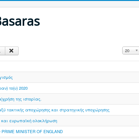
Basaras
Display #
20
γισμός
αν) το(υ) 2020
)χρήση της ιστορίας.
αξύ τακτικής αποχώρησης και στρατηγικής υποχώρησης
ς και ευρωπαϊκή ολοκλήρωση
O PRIME MINISTER OF ENGLAND