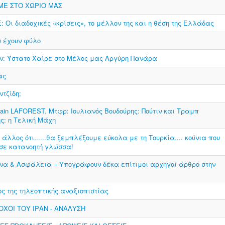
ΜΕ ΣΤΟ ΧΩΡΙΟ ΜΑΣ
: Οι διαδοχικές «κρίσεις», το μέλλον της και η θέση της Ελλάδας
 έχουν φύλο
ν: Ύστατο Χαίρε στο Μέλος μας Αργύρη Πανάρα
ας
τζίδη;
Sylvain LAFOREST. Μτφρ: Ιουλιανός Βουδούρης: Πούτιν και Τραμπ
ς: η Τελική Μάχη
άλλος ότι......θα ξεμπλέξουμε εύκολα με τη Τουρκία.... κούνια που
 σε κατανοητή γλώσσα!
υνα & Ασφάλεια – Υπογράφουν δέκα επίτιμοι αρχηγοί άρθρο στην
 της τηλεοπτικής αναξιοπιστίας
ΤΟΧΟΙ ΤΟΥ ΙΡΑΝ - ΑΝΑΛΥΣΗ