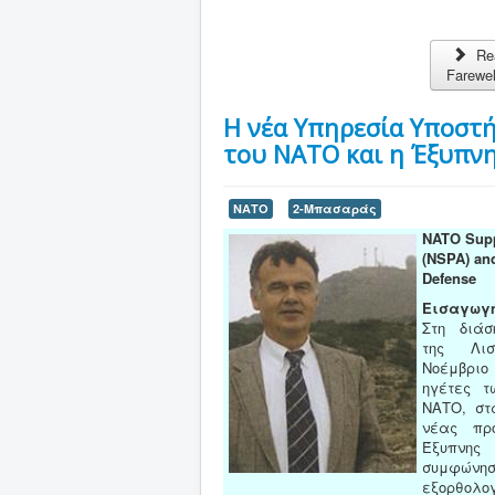
Re
Farewel
Η νέα Υπηρεσία Υποστή
του ΝΑΤΟ και η Έξυπν
ΝΑΤΟ
2-Μπασαράς
NATO Supp
(NSPA) an
Defense
Εισαγωγ
Στη διάσ
της Λισ
Νοέμβριο
ηγέτες τ
ΝΑΤΟ, στ
νέας προ
Έξυπνη
συμφώ
εξορθολ