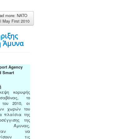
ad more: NATO
l May First 2010
ριξης
η Άμυνα
ort Agency
d Smart
ή
κεψη κορυφής
σαβόνας, το
 του 2010, οι
ων χωρών του
α πλαίσια της
σέγγισης της
ς Άμυνας,
νησαν να
ογίσουν τις