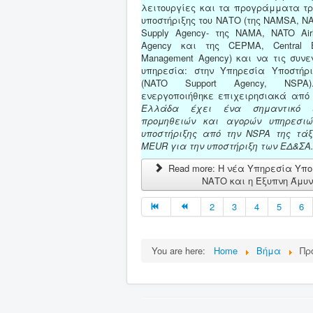
λειτουργίες και τα προγράμματα τρ
υποστήριξης του ΝΑΤΟ (της NAMSA, NA
Supply Agency- της NAMA, NATO Airl
Agency και της CEPMA, Central Eu
Management Agency) και να τις συν
υπηρεσία: στην Υπηρεσία Υποστήρ
(NATO Support Agency, NSP
ενεργοποιήθηκε επιχειρησιακά από 
Ελλάδα έχει ένα σημαντικό ε
προμηθειών και αγορών υπηρεσιώ
υποστήριξης από την NSPA της τάξ
MEUR για την υποστήριξη των ΕΔ&ΣΑ
Read more: Η νέα Υπηρεσία Υπο
ΝΑΤΟ και η Έξυπνη Άμυ
2
3
4
5
6
You are here:
Home
Βήμα
Πρ