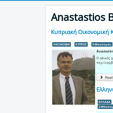
Anastastios 
Κυπριακή Οικονομική 
ΟΙΚΟΝΟΜΙΑ
ΚΥΠΡΟΣ
2-Μπασαράς
Ανασκόπη
Ο οδικός 
περιλαμβ
Read 
Ελλην
ΕΛΛΑΔΑ
2-Μπασα