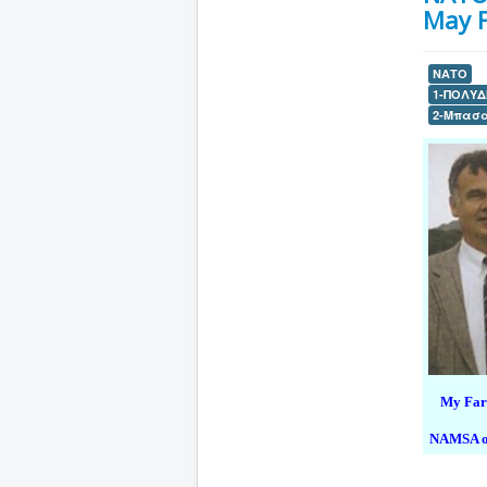
May F
ΝΑΤΟ
1-ΠΟΛΥΔ
2-Μπασ
My Far
NAMSA on