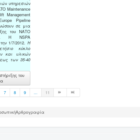
ιών υπηρεσιών
TO Maintenance
ift Management
rope Pipeline
ενώσουν σε μια
ιξης του ΝΑΤΟ
A). Η NSPA
την 1/7/2012.
Η
τήσιο κύκλο
ν και υλικών
εως των 35-40
.
στήριξης του
να
7
8
9
...
11
οσωπικήΑρθρογραφία