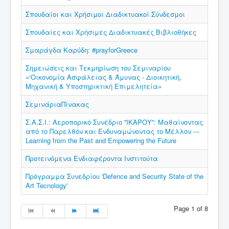
Σπουδαίοι και Χρήσιμοι Διαδικτυακοί Σύνδεσμοι
Σπουδαίες και Χρήσιμες Διαδικτυακές Βιβλιοθήκες
Σμαράγδα Καρύδη: #prayforGreece
Σημειώσεις και Τεκμηρίωση του Σεμιναρίου
«‘Οικονομία Ασφάλειας & Άμυνας - Διοικητική,
Μηχανική & Υποστηρικτική Επιμελητεία»
ΣεμινάριαΠίνακας
Σ.Α.Σ.Ι.: Αεροπορικό Συνέδριο ''ΙΚΑΡΟΥ'': Μαθαίνοντας
από το Παρελθόν και Ενδυναμώνοντας το Μέλλον ---
Learning from the Past and Empowering the Future
Προτεινόμενα Ενδιαφέροντα Ινστιτούτα
Πρόγραμμα Συνεδρίου 'Defence and Security State of the
Art Tecnology'
Page 1 of 8