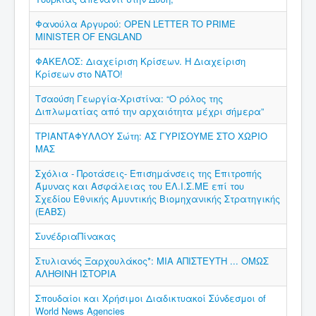
Φανούλα Αργυρού: OPEN LETTER TO PRIME
MINISTER OF ENGLAND
ΦΑΚΕΛΟΣ: Διαχείριση Κρίσεων. Η Διαχείριση
Κρίσεων στο ΝΑΤΟ!
Τσαούση Γεωργία-Χριστίνα: “Ο ρόλος της
Διπλωματίας από την αρχαιότητα μέχρι σήμερα”
ΤΡΙΑΝΤΑΦΥΛΛΟΥ Σώτη: ΑΣ ΓΥΡΙΣΟΥΜΕ ΣΤΟ ΧΩΡΙΟ
ΜΑΣ
Σχόλια - Προτάσεις- Επισημάνσεις της Επιτροπής
Άμυνας και Ασφάλειας του ΕΛ.Ι.Σ.ΜΕ επί του
Σχεδίου Εθνικής Αμυντικής Βιομηχανικής Στρατηγικής
(ΕΑΒΣ)
ΣυνέδριαΠίνακας
Στυλιανός Ξαρχουλάκος*: ΜΙΑ ΑΠΙΣΤΕΥΤΗ ... ΟΜΩΣ
ΑΛΗΘΙΝΗ ΙΣΤΟΡΙΑ
Σπουδαίοι και Χρήσιμοι Διαδικτυακοί Σύνδεσμοι of
World News Agencies