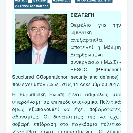
ΑΜΥΝΑ
ΕΥΡΩΠΗ
ΑΣΦΑΛΕΙΑ
1-ΠΟΛΥΔΙΑΒΑΖΟΝΤΑΙ
2-Γιαννιτσόπουλος
ΕΙΣΑΓΩΓΗ
Θεμέλιο για την
αμυντική
ανεξαρτησία,
αποτελεί η Μόνιμη
Διαρθρωμένη
συνεργασία ( Μ.Δ.Σ) -
PESCO (
PE
rmanent
S
tructured
CO
operationon security and defence),
που έχει υπογραφεί στις 11 Δεκεμβρίου 2017.
Η Ευρωπαϊκή Ένωση είναι ασφαλώς μια
υπερδύναμη σε επίπεδο οικονομικό. Πολιτικά
όμως εξακολουθεί να έχει σοβαρότατες
αδυναμίες. Οι δυνατότητες της να έχει
σοβαρή επίδραση στο παγκόσμιο πολιτικό
γίγνεσθαι είναι περιορισμένες. Ο λόγος