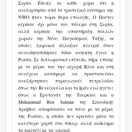
Συρία. Έδειξε σε κάθε χώρα ότι η
ανεξαρτησία από το τραπεζικό σύστημα της
NWO ήταν τώρα θέμα επιλογής. Ο Πούτιν
κέρδισε όχι μόνο τον πόλεμο στη Συρία,
αλλά κέρδισε την υποστήριξη πολλών
χωρών της Νέας Παγκόσμιας Τάξης, οι
οποίες ξαφνικά άλλαξαν πλευρά όταν
συνειδητοποίησαν πόσο ανίκητη έγινε η
Ρωσία. Σε διπλωματικό επίπεδο, πήρε επίσης
με το μέρος του την ισχυρή Κίνα και στη
συνέχεια κατάφερε να προστατεύσει
ανεξάρτητους παραγωγούς πετρελαίου
όπως την Βενεζουέλα και το Ιράν ενώ ηγέτες
όπως ο Ερντογάν της Τουρκίας και ο
Muhammad Ben Salman της Σαουδικής
Αραβίας αποφάσισαν να πάνε με το μέρος
της Ρωσίας, η οποία δεν κρατάει μόνο το
καλύτερο χαρτί στο πόκερ, αλλά ολόκληρο
το τραπέζι με τα χαρτιά.