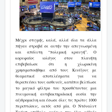
Μέχρι στιγμής, καλά, αλλά όλα τα άλλα
πήγαν στραβά σε αυτήν την απεγνωσμένη
και απόλυτη “πολεμική κραυγή”. Ο
κορυφαίος ιολόγος στον πλανήτη
επιβεβαίωσε ότι η χλωροκίνη
χρησιμοποιήθηκε από τους Κινέζους με
θεαματικά αποτελέσματα για να
θεραπεύσει τους ασθενείς, κατόπιν βελτίωσε
το μαγικό φίλτρο του προσθέτοντας μια
πνευμονική αντιβακτηριδιακή ουσία την
αζιθρομικίνη και έσωσε όλες τις πρώτες 1000
περιπτώσεις, εκτός από μία. Ο Ντόναλντ
Τράμπ επέβαλε αμέσως την ίδια μέθοδο