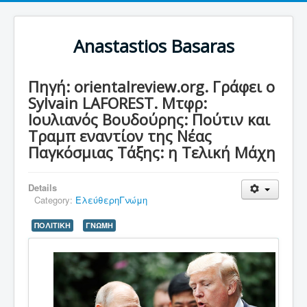
Anastastios Basaras
Πηγή: orientalreview.org. Γράφει ο
Sylvain LAFOREST. Μτφρ:
Ιουλιανός Βουδούρης: Πούτιν και
Τραμπ εναντίον της Νέας
Παγκόσμιας Τάξης: η Τελική Μάχη
Details
Category:
ΕλεύθερηΓνώμη
ΠΟΛΙΤΙΚΗ
ΓΝΩΜΗ