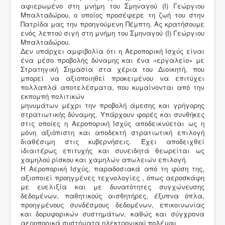
αφιερωμένο στη μνήμη του Σμηναγού (Ι) Γεώργιου
Μπαλταδώρου, ο οποίος προσέφερε τη ζωή του στην
Πατρίδα μας την προηγούμενη Πέμπτη. Ας κρατήσουμε
ενός λεπτού σιγή στη μνήμη του Σμηναγού (Ι) Γεώργιου
Μπαλταδώρου.
Δεν υπάρχει αμφιβολία ότι η Αεροπορική Ισχύς είναι
ένα μέσο προβολής δύναμης και ένα «εργαλείο» με
Στρατηγική Σημασία στα χέρια του Διοικητή, που
μπορεί να αξιοποιηθεί προκειμένου να επιτύχει
πολλαπλά αποτελέσματα, που κυμαίνονται από την
εκπομπή πολιτικών
μηνυμάτων μέχρι την προβολή άμεσης και γρήγορης
στρατιωτικής δύναμης. Υπάρχουν φορές και συνθήκες
στις οποίες η Αεροπορική Ισχύς αποδεικνύεται ως η
μόνη αξιόπιστη και αποδεκτή στρατιωτική επιλογή
διαθέσιμη στις κυβερνήσεις. Έχει αποδειχθεί
ιδιαιτέρως επιτυχής και συνειδητά θεωρείται ως
χαμηλού ρίσκου και χαμηλών απωλειών επιλογή.
Η Αεροπορική Ισχύς, παραδοσιακά από τη φύση της,
αξιοποιεί προηγμένες τεχνολογίες , όπως αεροσκάφη
με ευελιξία και με δυνατότητες συγχώνευσης
δεδομένων, παθητικούς αισθητήρες, έξυπνα όπλα,
προηγμένους συνδέσμους δεδομένων, επικοινωνίας
και δορυφορικών συστημάτων, καθώς και σύγχρονα
αεροπορικά συστήματα ηλεκτρονικού πολέμου