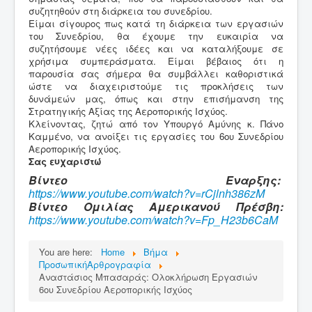
συζητηθούν στη διάρκεια του συνεδρίου.
Είμαι σίγουρος πως κατά τη διάρκεια των εργασιών
του Συνεδρίου, θα έχουμε την ευκαιρία να
συζητήσουμε νέες ιδέες και να καταλήξουμε σε
χρήσιμα συμπεράσματα. Είμαι βέβαιος ότι η
παρουσία σας σήμερα θα συμβάλλει καθοριστικά
ώστε να διαχειριστούμε τις προκλήσεις των
δυνάμεών μας, όπως και στην επισήμανση της
Στρατηγικής Αξίας της Αεροπορικής Ισχύος.
Κλείνοντας, ζητώ από τον Υπουργό Αμύνης κ. Πάνο
Καμμένο, να ανοίξει τις εργασίες του 6ου Συνεδρίου
Αεροπορικής Ισχύος.
Σας ευχαριστώ
Βίντεο Εναρξης:
https://www.youtube.com/watch?v=rCjlnh386zM
Βίντεο Ομιλίας Αμερικανού Πρέσβη:
https://www.youtube.com/watch?v=Fp_H23b6CaM
You are here:
Home
Βήμα
ΠροσωπικήΑρθρογραφία
Αναστάσιος Μπασαράς: Ολοκλήρωση Εργασιών
6ου Συνεδρίου Αεροπορικής Ισχύος