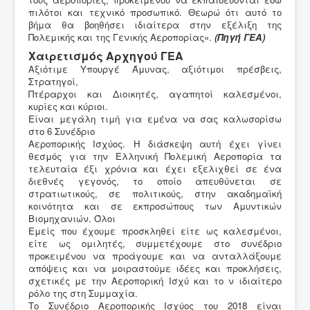
πιλότοι και τεχνικό προσωπικό. Θεωρώ ότι αυτό το
βήμα θα βοηθήσει ιδιαίτερα στην εξέλιξη της
Πολεμικής και της Γενικής Αεροπορίας».
(Πηγή ΓΕΑ)
Χαιρετισμός Αρχηγού ΓΕΑ
Α
ξιότιμε Υπουργέ Άμυνας, αξιότιμοι πρέσβεις,
Στρατηγοί,
Πτέραρχοι και Διοικητές, αγαπητοί καλεσμένοι,
κυρίες και κύριοι.
Είναι μεγάλη τιμή για εμένα να σας καλωσορίσω
στο 6 Συνέδριο
Αεροπορικής Ισχύος. Η διάσκεψη αυτή έχει γίνει
θεσμός για την Ελληνική Πολεμική Αεροπορία τα
τελευταία έξι χρόνια και έχει εξελιχθεί σε ένα
διεθνές γεγονός, το οποίο απευθύνεται σε
στρατιωτικούς, σε πολιτικούς, στην ακαδημαϊκή
κοινότητα και σε εκπροσώπους των Αμυντικών
Βιομηχανιών. Όλοι
Εμείς που έχουμε προσκληθεί είτε ως καλεσμένοι,
είτε ως ομιλητές, συμμετέχουμε στο συνέδριο
προκειμένου να προάγουμε και να ανταλλάξουμε
απόψεις και να μοιραστούμε ιδέες και προκλήσεις,
σχετικές με την Αεροπορική Ισχύ και το ν ιδιαίτερο
ρόλο της στη Συμμαχία.
Το Συνέδριο Αεροπορικής Ισχύος του 2018 είναι