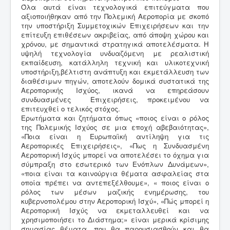
Όλα αυτά είναι τεχνολογικά επιτεύγματα που
αξιοποιήθηκαν από την Πολεμική Αεροπορία με σκοπό
την υποστήριξη Συμμετοχικών Επιχειρήσεων και την
επίτευξη επιθέσεων ακριβείας, από άποψη χώρου και
χρόνου, με σημαντικά στρατηγικά αποτελέσματα. Η
υψηλή τεχνολογία υνδυαζόμενη με ρεαλιστική
εκπαίδευση, κατάλληλη τεχνική και υλικοτεχνική
υποστήριξη,βέλτιστη ανάπτυξη και εκμετάλλευση των
διαθέσιμων πηγών, αποτελούν δομικά συστατικά της
Αεροπορικής Ισχύος, ικανά να επηρεάσουν
συνδυασμένες Επιχειρήσεις, προκειμένου να
επιτευχθεί ο τελικός στόχος.
Ερωτήματα και ζητήματα όπως «ποιος είναι ο ρόλος
της Πολεμικής Ισχύος σε μια εποχή αβεβαιότητας»,
«Ποια είναι η Ευρωπαϊκή αντίληψη για τις
Αεροπορικές Επιχειρήσεις», «Πως η Συνδυασμένη
Αεροπορική Ισχύς μπορεί να αποτελέσει το όχημα για
σύμπραξη στο εσωτερικό των Ενόπλων Δυνάμεων»,
«ποια είναι τα καινούργια θέματα ασφαλείας στα
οποία πρέπει να αντεπεξέλθουμε», « ποιος είναι ο
ρόλος των μέσων μαζικής ενημέρωσης, του
κυβερνοπολέμου στην Αεροπορική Ισχύ», «Πώς μπορεί η
Αεροπορική Ισχύς να εκμεταλλευθεί και να
χρησιμοποιήσει το Διάστημα;» είναι μερικά κρίσιμης
σημασίας θέματα, που θα παρουσιασθούν και θα