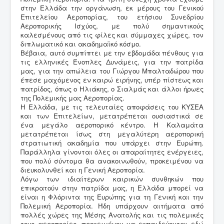
στην Ελλάδα την οργάνωση, εκ μέρους του Γενικού
Επιτελείου Αεροπορίας, του ετήσιου Συνεδρίου
Αεροπορικής Ισχύος, με πολύ σημαντικούς
καλεσμένους από τις φίλες και σύμμαχες χώρες, τον
διπλωματικό και ακαδημαϊκό κόσμο.
Βέβαια, αυτό συμπίπτει με την εβδομάδα πένθους για
τις ελληνικές Ένοπλες Δυνάμεις, για την πατρίδα
μας, για την απώλεια του Γιώργου Μπαλταδώρου που
έπεσε μαχόμενος εν καιρώ ειρήνης, υπέρ πίστεως και
πατρίδος, όπως ο Ηλιάκης, ο Σιαλμάς και άλλοι ήρωες
της Πολεμικής μας Αεροπορίας.
Η Ελλάδα, με τις τελευταίες αποφάσεις του ΚΥΣΕΑ
και των Επιτελείων, μετατρέπεται ουσιαστικά σε
ένα μεγάλο αεροπορικό κέντρο. Η Καλαμάτα
μετατρέπεται ίσως στη μεγαλύτερη αεροπορική
στρατιωτική ακαδημία που υπάρχει στην Ευρώπη.
Παράλληλα γίνονται όλες οι απαραίτητες ενέργειες,
που πολύ σύντομα θα ανακοινωθούν, προκειμένου να
διευκολυνθεί και η Γενική Αεροπορία.
Λόγω των ιδιαίτερων καιρικών συνθηκών που
επικρατούν στην πατρίδα μας, η Ελλάδα μπορεί να
είναι η Φλόριντα της Ευρώπης για τη Γενική και την
Πολεμική Αεροπορία. Ήδη υπάρχουν αιτήματα από
πολλές χώρες της Μέσης Ανατολής και τις πολεμικές
τους αεροπορίες, προκειμένου να εκπαιδεύονται εδώ