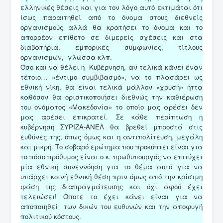
ελληνικές θέσεις και για τον λόγο αυτό εκτιμάται ότι
ίσως παραιτηθεί από το όνομα στους διεθνείς
οργανισμούς αλλά θα κρατήσει το όνομα και το
απορρέον επίθετο σε διμερείς σχέσεις και στα
διαβατήρια, εμπορικές συμφωνίες, τίτλους
οργανισμών, γλώσσα κλπ.
Όσο και να θέλει η Κυβέρνηση, αν τελικά κάνει έναν
τέτοιο… «έντιμο συμβιβασμό», να το πλασάρει ως
εθνική νίκη, θα είναι τελικά μάλλον «χρυσή» ήττα
καθόσον θα οριστικοποιήσει διεθνώς την καθιέρωση
του ονόματος «Μακεδονία» το οποίο μας αρέσει δεν
μας αρέσει επικρατεί. Σε κάθε περίπτωση η
κυβέρνηση ΣΥΡΙΖΑ-ΑΝΕΛ θα βρεθεί μπροστά στις
ευθύνες της, όπως όμως και η αντιπολίτευση, μεγάλη
και μικρή. Το σοβαρό ερώτημα που προκύπτει είναι για
το πόσο πρόθυμος είναι ο κ. πρωθυπουργός να επιτύχει
μία εθνική συνεννόηση για το θέμα αυτό για να
υπάρχει κοινή εθνική θέση πριν όμως από την κρίσιμη
φάση της διαπραγμάτευσης και όχι αφού έχει
τελειώσει! Όποτε το έχει κάνει είναι για να
αποποιηθεί των δικών του ευθυνών και την αποφυγή
πολιτικού κόστους.