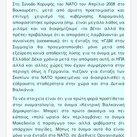
Στη Σύνοδο Κορυφής του ΝΑΤΟ τον Απρίλιο 2008 στο
Βουκουρέστι, μετά από άριστη προετοιμασία και
επιτυχή χειρισμό της κυβέρνησης Καραμανλή,
αποφασίστηκε ομόφωνα (σημ. είναι μεγάλο λάθος να
μιλάμε και να διαφημίζουμε «το βέτο» αλλά θα
πρέπει προβάλουμε ότι οι αποφάσεις λαμβάνονται με
συναίνεση (consensus)) ότι η ένταξη της πΓΔΜ στην
Συμμαχία θα πραγματοποιηθεί μόνο μετά από
εξεύρεση κοινά αποδεκτής λύσης για το όνομα με την
Ελλάδα! Δέκα χρόνια μετά την απόφαση αυτή, οι ΗΠΑ
αλλά και άλλες χώρες που έχουν συμφέροντα στην
περιοχή όπως η Γερμανία, πιέζουν για ένταξη των
Σκοπίων στο ΝΑΤΟ προκειμένου να διασφαλισθεί η
εύθραυστη σταθερότητα στην χώρα και στα Δυτικά
Βαλκάνια.
Το νέο στοιχείο είναι ότι για πρώτη φορά προστίθεται
στην ονοματολογία, το όνομα «Κεντρική Βαλκανική
Δημοκρατία». Μπορεί στο πρώτο άκουσμα να πει
κάποιος «πολύ ωραία δεν περιλαμβάνει το όνομα
Μακεδονία ή παράγωγο του» αλλά φοβόμαστε ότι
υπάρχουν παγίδες. Μήπως το όνομα αυτό θα είναι
μόνο για ένταξη στο ΝΑΤΟ, σε Διεθνείς Οργανισμούς