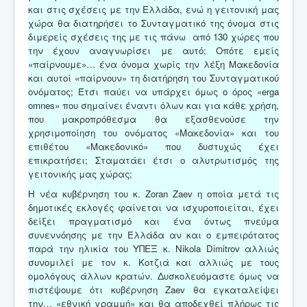
και στις σχέσεις με την Ελλάδα, ενώ η γειτονική μας
χώρα θα διατηρήσει το Συνταγματικό της όνομα στις
διμερείς σχέσεις της με τις πάνω από 130 χώρες που
την έχουν αναγνωρίσει με αυτό; Οπότε εμείς
«παίρνουμε»… ένα όνομα χωρίς την λέξη Μακεδονία
και αυτοί «παίρνουν» τη διατήρηση του Συνταγματικού
ονόματος; Έτσι παύει να υπάρχει όμως ο όρος «erga
omnes» που σημαίνει έναντι όλων και για κάθε χρήση,
που μακροπρόθεσμα θα εξασθενούσε την
χρησιμοποίηση του ονόματος «Μακεδονία» και του
επιθέτου «Μακεδονικό» που δυστυχώς έχει
επικρατήσει; Σταματάει έτσι ο αλυτρωτισμός της
γειτονικής μας χώρας;
H νέα κυβέρνηση του κ. Zoran Zaev η οποία μετά τις
δημοτικές εκλογές φαίνεται να ισχυροποιείται, έχει
δείξει πραγματισμό και ένα όντως πνεύμα
συνεννόησης με την Ελλάδα αν και ο εμπειρότατος
παρά την ηλικία του ΥΠΕΞ κ. Nikola Dimitrov αλλιώς
συνομιλεί με τον κ. Κοτζιά και αλλιώς με τους
ομολόγους άλλων κρατών. Δυσκολευόμαστε όμως να
πιστέψουμε ότι κυβέρνηση Zaev θα εγκαταλείψει
την… «εθνική γραμμή» και θα αποδεχθεί πλήρως τις