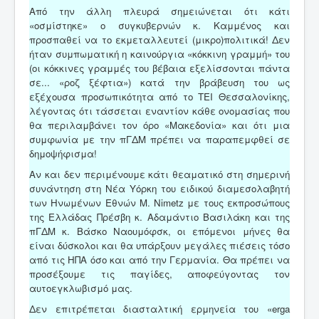
Από την άλλη πλευρά σημειώνεται ότι κάτι
«οσμίστηκε» ο συγκυβερνών κ. Καμμένος και
προσπαθεί να το εκμεταλλευτεί (μικρο)πολιτικά! Δεν
ήταν συμπωματική η καινούργια «κόκκινη γραμμή» του
(οι κόκκινες γραμμές του βέβαια εξελίσσονται πάντα
σε... «ροζ ξέφτια») κατά την βράβευση του ως
εξέχουσα προσωπικότητα από το ΤΕΙ Θεσσαλονίκης,
λέγοντας ότι τάσσεται εναντίον κάθε ονομασίας που
θα περιλαμβάνει τον όρο «Μακεδονία» και ότι μια
συμφωνία με την πΓΔΜ πρέπει να παραπεμφθεί σε
δημοψήφισμα!
Αν και δεν περιμένουμε κάτι θεαματικό στη σημερινή
συνάντηση στη Νέα Υόρκη του ειδικού διαμεσολαβητή
των Ηνωμένων Εθνών M. Nimetz με τους εκπροσώπους
της Ελλάδας Πρέσβη κ. Αδαμάντιο Βασιλάκη και της
πΓΔΜ κ. Βάσκο Ναουμόφσκ, οι επόμενοι μήνες θα
είναι δύσκολοι και θα υπάρξουν μεγάλες πιέσεις τόσο
από τις ΗΠΑ όσο και από την Γερμανία. Θα πρέπει να
προσέξουμε τις παγίδες, αποφεύγοντας τον
αυτοεγκλωβισμό μας.
Δεν επιτρέπεται διασταλτική ερμηνεία του «erga