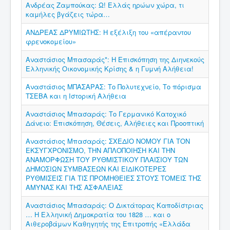
Ανδρέας Ζαμπούκας: Ω! Ελλάς ηρώων χώρα, τι
καμήλες βγάζεις τώρα…
ΑΝΔΡΕΑΣ ΔΡΥΜΙΩΤΗΣ: Η εξέλιξη του «απέραντου
φρενοκομείου»
Αναστάσιος Μπασαράς*: Η Επισκόπηση της Διηνεκούς
Ελληνικής Οικονομικής Κρίσης & η Γυμνή Αλήθεια!
Αναστάσιος ΜΠΑΣΑΡΑΣ: Το Πολυτεχνείο, Το πόρισμα
ΤΣΕΒΑ και η Ιστορική Αλήθεια
Αναστάσιος Μπασαράς: Το Γερμανικό Κατοχικό
Δάνειο: Επισκόπηση, Θέσεις, Αλήθειες και Προοπτική
Αναστάσιος Μπασαράς: ΣΧΕΔΙΟ ΝΟΜΟΥ ΓΙΑ ΤΟΝ
ΕΚΣΥΓΧΡΟΝΙΣΜΟ, ΤΗΝ ΑΠΛΟΠΟΙΗΣΗ ΚΑΙ ΤΗΝ
ΑΝΑΜΟΡΦΩΣΗ ΤΟΥ ΡΥΘΜΙΣΤΙΚΟΥ ΠΛΑΙΣΙΟΥ ΤΩΝ
ΔΗΜΟΣΙΩΝ ΣΥΜΒΑΣΕΩΝ ΚΑΙ ΕΙΔΙΚΟΤΕΡΕΣ
ΡΥΘΜΙΣΕΙΣ ΓΙΑ ΤΙΣ ΠΡΟΜΗΘΕΙΕΣ ΣΤΟΥΣ ΤΟΜΕΙΣ ΤΗΣ
ΑΜΥΝΑΣ ΚΑΙ ΤΗΣ ΑΣΦΑΛΕΙΑΣ
Αναστάσιος Μπασαράς: Ο Δικτάτορας Καποδίστριας
… Η Ελληνική Δημοκρατία του 1828 … και ο
Αιθεροβάμων Καθηγητής της Επιτροπής «Ελλάδα