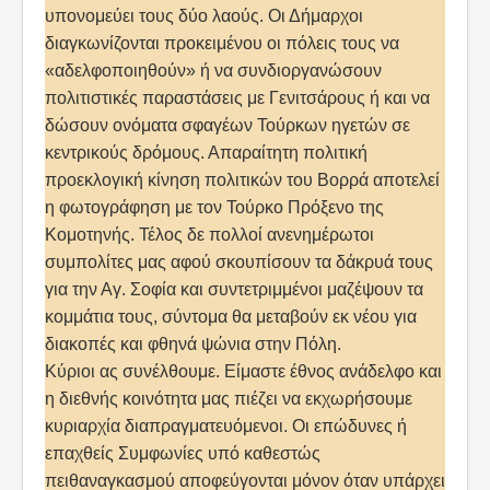
υπονομεύει τους δύο λαούς. Οι Δήμαρχοι
διαγκωνίζονται προκειμένου οι πόλεις τους να
«αδελφοποιηθούν» ή να συνδιοργανώσουν
πολιτιστικές παραστάσεις με Γενιτσάρους ή και να
δώσουν ονόματα σφαγέων Τούρκων ηγετών σε
κεντρικούς δρόμους. Απαραίτητη πολιτική
προεκλογική κίνηση πολιτικών του Βορρά αποτελεί
η φωτογράφηση με τον Τούρκο Πρόξενο της
Κομοτηνής. Τέλος δε πολλοί ανενημέρωτοι
συμπολίτες μας αφού σκουπίσουν τα δάκρυά τους
για την Αγ. Σοφία και συντετριμμένοι μαζέψουν τα
κομμάτια τους, σύντομα θα μεταβούν εκ νέου για
διακοπές και φθηνά ψώνια στην Πόλη.
Κύριοι ας συνέλθουμε. Είμαστε έθνος ανάδελφο και
η διεθνής κοινότητα μας πιέζει να εκχωρήσουμε
κυριαρχία διαπραγματευόμενοι. Οι επώδυνες ή
επαχθείς Συμφωνίες υπό καθεστώς
πειθαναγκασμού αποφεύγονται μόνον όταν υπάρχει