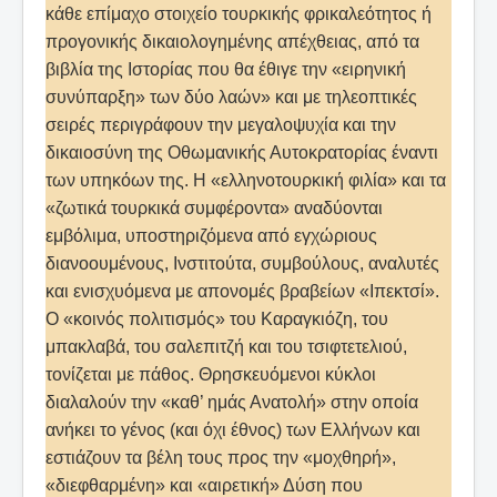
κάθε επίμαχο στοιχείο τουρκικής φρικαλεότητος ή
προγονικής δικαιολογημένης απέχθειας, από τα
βιβλία της Ιστορίας που θα έθιγε την «ειρηνική
συνύπαρξη» των δύο λαών» και με τηλεοπτικές
σειρές περιγράφουν την μεγαλοψυχία και την
δικαιοσύνη της Οθωμανικής Αυτοκρατορίας έναντι
των υπηκόων της. Η «ελληνοτουρκική φιλία» και τα
«ζωτικά τουρκικά συμφέροντα» αναδύονται
εμβόλιμα, υποστηριζόμενα από εγχώριους
διανοουμένους, Ινστιτούτα, συμβούλους, αναλυτές
και ενισχυόμενα με απονομές βραβείων «Ιπεκτσί».
Ο «κοινός πολιτισμός» του Καραγκιόζη, του
μπακλαβά, του σαλεπιτζή και του τσιφτετελιού,
τονίζεται με πάθος. Θρησκευόμενοι κύκλοι
διαλαλούν την «καθ’ ημάς Ανατολή» στην οποία
ανήκει το γένος (και όχι έθνος) των Ελλήνων και
εστιάζουν τα βέλη τους προς την «μοχθηρή»,
«διεφθαρμένη» και «αιρετική» Δύση που