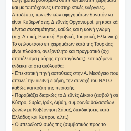
αφηγήματα βασισμένα σε επιλεγμένα επιχειρήματα
και με ταυτόχρονες υποστηρικτικές ενέργειες.
Αποδέκτες των εθνικών αφηγημάτων δυνατόν να
είναι Κυβερνήσεις, Διεθνείς Οργανισμοί, μη κρατικά
κέντρα σκοπιμότητος, καθώς και η κοινή γνώμη
(π.χ. Δυτική, Ρωσική, Αραβική, Τουρκική, Ελληνική).
Το οπλοστάσιο επιχειρημάτων κατά της Τουρκίας
είναι πλούσιο, ανεξάντλητο και πραγματικό (όχι
αποτέλεσμα μαύρης προπαγάνδας), εστιαζόμενο
ενδεικτικά στα ακόλουθα:
• Επεκτατική πηγή αστάθειας στην Α. Μεσόγειο που
απειλεί την διεθνή ειρήνη, την συνοχή του ΝΑΤΟ
καθώς και κράτη της περιοχής.
• Παραβιάζει διαρκώς το Διεθνές Δίκαιο (εισβολή σε
Κύπρο, Συρία, Ιράκ, Λιβύη, συμφωνία θαλασσίων
ζωνών με Κυβέρνηση Σάραζ, διεκδικήσεις κατά
Ελλάδος και Κύπρου κ.λπ.).
• Ο υπερεξοπλισμός της (συμβατικός προς το