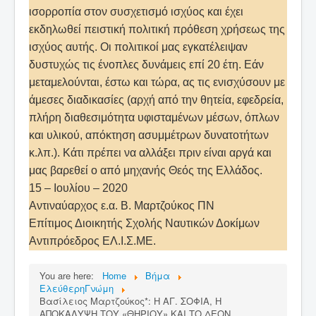
ισορροπία στον συσχετισμό ισχύος και έχει
εκδηλωθεί πειστική πολιτική πρόθεση χρήσεως της
ισχύος αυτής. Οι πολιτικοί μας εγκατέλειψαν
δυστυχώς τις ένοπλες δυνάμεις επί 20 έτη. Εάν
μεταμελούνται, έστω και τώρα, ας τις ενισχύσουν με
άμεσες διαδικασίες (αρχή από την θητεία, εφεδρεία,
πλήρη διαθεσιμότητα υφισταμένων μέσων, όπλων
και υλικού, απόκτηση ασυμμέτρων δυνατοτήτων
κ.λπ.). Κάτι πρέπει να αλλάξει πριν είναι αργά και
μας βαρεθεί ο από μηχανής Θεός της Ελλάδος.
15 – Ιουλίου – 2020
Αντιναύαρχος ε.α. Β. Μαρτζούκος ΠΝ
Επίτιμος Διοικητής Σχολής Ναυτικών Δοκίμων
Αντιπρόεδρος ΕΛ.Ι.Σ.ΜΕ.
You are here:
Home
Βήμα
ΕλεύθερηΓνώμη
Βασίλειος Μαρτζούκος*: Η ΑΓ. ΣΟΦΙΑ, Η
ΑΠΟΚΑΛΥΨΗ ΤΟΥ «ΘΗΡΙΟΥ» ΚΑΙ ΤΟ ΔΕΟΝ