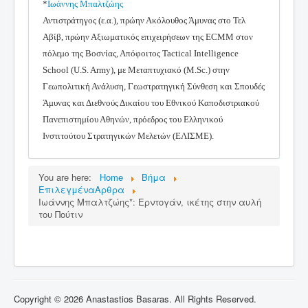
*
Ιωάννης Μπαλτζώης
Αντιστράτηγος (ε.α.), πρώην Ακόλουθος Άμυνας στο Τελ
Αβίβ, πρώην Αξιωματικός επιχειρήσεων της ECMM στον
πόλεμο της Βοσνίας, Απόφοιτος Tactical Intelligence
School (U.S. Army), με Μεταπτυχιακό (M.Sc.) στην
Γεωπολιτική Ανάλυση, Γεωστρατηγική Σύνθεση και Σπουδές
Άμυνας και Διεθνούς Δικαίου του Εθνικού Καποδιστριακού
Πανεπιστημίου Αθηνών, πρόεδρος του Ελληνικού
Ινστιτούτου Στρατηγικών Μελετών (ΕΛΙΣΜΕ).
You are here:
Home
Βήμα
ΕπιλεγμέναΑρθρα
Ιωάννης Μπαλτζώης*: Ερντογάν, ικέτης στην αυλή
του Πούτιν
Copyright © 2026 Anastastios Basaras. All Rights Reserved.