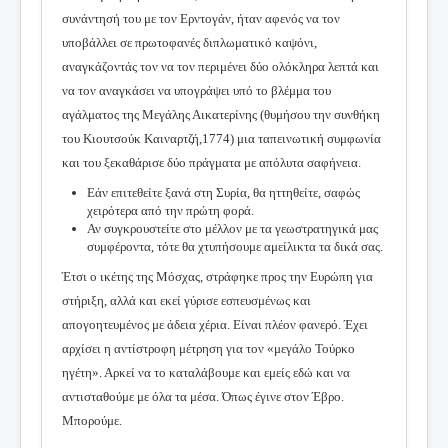
συνάντησή του με τον Ερντογάν, ήταν αφενός να τον
υποβάλλει σε πρωτοφανές διπλωματικό καψόνι,
αναγκάζοντάς τον να τον περιμένει δύο ολόκληρα λεπτά και
να τον αναγκάσει να υπογράψει υπό το βλέμμα του
αγάλματος της Μεγάλης Αικατερίνης (θυμήσου την συνθήκη
του Κιουτσούκ Καιναρτζή,1774) μια ταπεινωτική συμφωνία
και του ξεκαθάρισε δύο πράγματα με απόλυτα σαφήνεια.
Εάν επιτεθείτε ξανά στη Συρία, θα ηττηθείτε, σαφώς
χειρότερα από την πρώτη φορά.
Αν συγκρουστείτε στο μέλλον με τα γεωστρατηγικά μας
συμφέροντα, τότε θα χτυπήσουμε αμείλικτα τα δικά σας.
Έτσι ο ικέτης της Μόσχας, στράφηκε προς την Ευρώπη για
στήριξη, αλλά και εκεί γύρισε εσπευσμένως και
απογοητευμένος με άδεια χέρια. Είναι πλέον φανερό. Έχει
αρχίσει η αντίστροφη μέτρηση για τον «μεγάλο Τούρκο
ηγέτη». Αρκεί να το καταλάβουμε και εμείς εδώ και να
αντισταθούμε με όλα τα μέσα. Όπως έγινε στον Έβρο.
Μπορούμε.