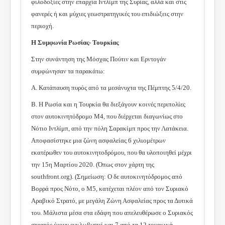
φιλοδοξίες στην επαρχία Ιντλίμπ της Συρίας, αλλά και στις
φανερές ή και μύχιες γεωστρατηγικές του επιδιώξεις στην
περιοχή.
H Συμφωνία Ρωσίας- Τουρκίας
Στην συνάντηση της Μόσχας Πούτιν και Ερντογάν
συμφώνησαν τα παρακάτω:
Α. Κατάπαυση πυρός από τα μεσάνυχτα της Πέμπτης 5/4/20.
Β. Η Ρωσία και η Τουρκία θα διεξάγουν κοινές περιπολίες
στον αυτοκινητόδρομο Μ4, που διέρχεται διαγωνίως στο
Νότιο Ιντλίμπ, από την πόλη Σαρακίμπ προς την Λατάκεια.
Αποφασίστηκε μια ζώνη ασφαλείας 6 χιλιομέτρων
εκατέρωθεν του αυτοκινητοδρόμου, που θα υλοποιηθεί μέχρι
την 15η Μαρτίου 2020. (Όπως στον χάρτη της
southfront.org). (Σημείωση: Ο δε αυτοκινητόδρομος από
Βορρά προς Νότο, ο Μ5, κατέχεται πλέον από τον Συριακό
Αραβικό Στρατό, με μεγάλη Ζώνη Ασφαλείας προς τα Δυτικά
του. Μάλιστα μέσα στα εδάφη που απελευθέρωσε ο Συριακός
στρατός έχουν εγκλωβιστεί και 7 από τα 12 τουρκικά