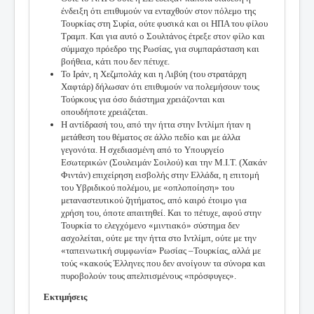
ένδειξη ότι επιθυμούν να ενταχθούν στον πόλεμο της
Τουρκίας στη Συρία, ούτε φυσικά και οι ΗΠΑ του φίλου
Τραμπ. Και για αυτό ο Σουλτάνος έτρεξε στον φίλο και
σύμμαχο πρόεδρο της Ρωσίας, για συμπαράσταση και
βοήθεια, κάτι που δεν πέτυχε.
Το Ιράν, η Χεζμπολάχ και η Λιβύη (του στρατάρχη
Χαφτάρ) δήλωσαν ότι επιθυμούν να πολεμήσουν τους
Τούρκους για όσο διάστημα χρειάζονται και
οπουδήποτε χρειάζεται.
Η αντίδρασή του, από την ήττα στην Ιντλίμπ ήταν η
μετάθεση του θέματος σε άλλο πεδίο και με άλλα
γεγονότα. Η σχεδιασμένη από το Υπουργείο
Εσωτερικών (Σουλειμάν Σοιλού) και την Μ.Ι.Τ. (Χακάν
Φιντάν) επιχείρηση εισβολής στην Ελλάδα, η επιτομή
του Υβριδικού πολέμου, με «οπλοποίηση» του
μεταναστευτικού ζητήματος, από καιρό έτοιμο για
χρήση του, όποτε απαιτηθεί. Και το πέτυχε, αφού στην
Τουρκία το ελεγχόμενο «μιντιακό» σύστημα δεν
ασχολείται, ούτε με την ήττα στο Ιντλίμπ, ούτε με την
«ταπεινωτική συμφωνία» Ρωσίας –Τουρκίας, αλλά με
τούς «κακούς Έλληνες που δεν ανοίγουν τα σύνορα και
πυροβολούν τους απελπισμένους «πρόσφυγες».
Εκτιμήσεις