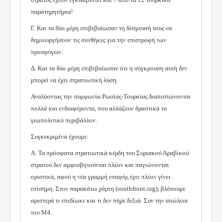
παρατηρητήρια!
Γ. Και τα δύο μέρη επιβεβαίωσαν τη δέσμευσή τους να
δημιουργήσουν τις συνθήκες για την επιστροφή των
προσφύγων.
Δ. Και τα δύο μέρη επιβεβαίωσαν ότι η σύγκρουση αυτή δεν
μπορεί να έχει στρατιωτική λύση.
Αναλύοντας την συμφωνία Ρωσίας-Τουρκίας διαπιστώνονται
πολλά και ενδιαφέροντα, που αλλάζουν δραστικά το
γεωπολιτικό περιβάλλον.
Συγκεκριμένα έχουμε:
Α. Τα πρόσφατα στρατιωτικά κέρδη του Συριακού Αραβικού
στρατού δεν αμφισβητούνται πλέον και παγιώνονται
οριστικά, αφού η νέα γραμμή επαφής έχει πλέον γίνει
επίσημη. Στον παρακάτω χάρτη (southfront.org), βλέπουμε
αριστερά τι επεδίωκε και τι δεν πήρε δεξιά. Συν την απώλεια
του Μ4.