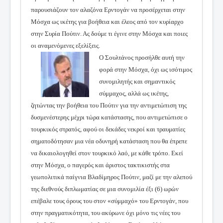
παρουσιάζουν τον αλαζόνα Ερντογάν να προσέρχεται στην
Μόσχα ως ικέτης για βοήθεια και έλεος από τον κυρίαρχο
στην Συρία Πούτιν. Ας δούμε τι έγινε στην Μόσχα και ποιες
οι αναμενόμενες εξελίξεις.
Ο Σουλτάνος προσήλθε αυτή την
φορά στην Μόσχα, όχι ως ισότιμος
συνομιλητής και σημαντικός
σύμμαχος, αλλά ως ικέτης,
ζητώντας την βοήθεια του Πούτιν για την αντιμετώπιση της
δυσμενέστερης μέχρι τώρα κατάστασης, που αντιμετώπισε ο
τουρκικός στρατός, αφού οι δεκάδες νεκροί και τραυματίες
σηματοδότησαν μια νέα οδυνηρή κατάσταση που θα έπρεπε
να δικαιολογηθεί στον τουρκικό λαό, με κάθε τρόπο. Εκεί
στην Μόσχα, ο παγερός και άριστος τακτικιστής στα
γεωπολιτικά παίγνια Βλαδίμηρος Πούτιν, μαζί με την αλεπού
της διεθνούς διπλωματίας σε μια συνομιλία έξι (6) ωρών
επέβαλε τους όρους του στον «σύμμαχό» του Ερντογάν, που
στην πραγματικότητα, του ακύρωνε όχι μόνο τις νέες του