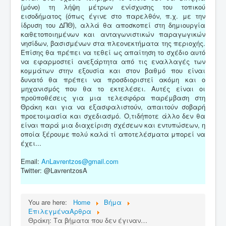
(μόνο) τη λήψη μέτρων ενίσχυσης του τοπικού
εισοδήματος (όπως έγινε στο παρελθόν, π.χ. με την
ίδρυση του ΔΠΘ), αλλά θα αποσκοπεί στη δημιουργία
καθετοποιημένων και ανταγωνιστικών παραγωγικών
νησίδων, βασισμένων στα πλεονεκτήματα της περιοχής.
Επίσης θα πρέπει να τεθεί ως απαίτηση το σχέδιο αυτό
να εφαρμοστεί ανεξάρτητα από τις εναλλαγές των
κομμάτων στην εξουσία και στον βαθμό που είναι
δυνατό θα πρέπει να προσδιοριστεί ακόμη και ο
μηχανισμός που θα το εκτελέσει. Αυτές είναι οι
προϋποθέσεις για μια τελεσφόρα παρέμβαση στη
Θράκη και για να εξασφαλιστούν, απαιτούν σοβαρή
προετοιμασία και σχεδιασμό. Ο,τιδήποτε άλλο δεν θα
είναι παρά μια διαχείριση σχέσεων και εντυπώσεων, η
οποία ξέρουμε πολύ καλά τί αποτελέσματα μπορεί να
έχει...
Email:
AnLavrentzos@gmail.com
Twitter: @LavrentzosΑ
You are here:
Home
Βήμα
ΕπιλεγμέναΑρθρα
Θράκη: Τα βήματα που δεν έγιναν…