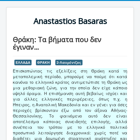
Anastastios Basaras
Θράκη: Τα βήματα που δεν
έγιναν…
ΕΛΛΑΔΑ
ΘΡΑΚΗ
2-Λαυρέντζος
Επισκοπώντας τις εξελίξεις στη Θράκη κατά τη
μεταπολεμική περίοδο, μπορούμε να πούμε ότι κατά
κανόνα το ελληνικό κράτος αντιμετώπισε τη Θράκη ως
μια μεθοριακή ζώνη, για την οποία δεν είχε κάποιο
υψηλό όραμα. Η επισήμανση αυτή βεβαίως ισχύει και
για άλλες ελληνικές περιφέρειες, όπως π.χ. η
Ήπειρος, η Ανατολική Μακεδονία και εν γένει για όσες
περιοχές βρίσκονταν έξω από τον άξονα Αθήνας-
Θεσσαλονίκης. Το φαινόμενο αυτό δεν είναι
αποτέλεσμα κάποιας συνειδητής επιλογής, αλλά
συνέπεια του τρόπου με το ελληνικό πολιτικό
προσωπικό λειτούργησε διαχρονικά: χωρίς ποτέ να
διαθέτει μια δομημένη στρατηγική ανάπτυξης και