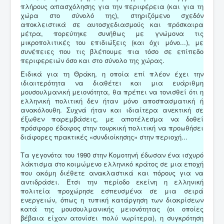
πλήρους απασχόλησης για την περιφέρεια (και για τη
χώρα στο σύνολό της), στηριζόμενο σχεδόν
αποκλειστικά σε αυτοσχεδιασμούς και πρόσκαιρα
μέτρα, πορεύτηκε συνήθως με γνώμονα τις
μικροπολιτικές του επιδιώξεις (και όχι μόνο...), με
συνέπειες που τις βλέπουμε πια τόσο σε επίπεδο
περιφερειών όσο και στο σύνολο της χώρας.
Ειδικά για τη Θράκη, η οποία επί πλέον έχει την
ιδιαιτερότητα να διαθέτει και μια ευάριθμη
μουσουλμανική μειονότητα, θα πρέπει να τονισθεί ότι η
ελληνική πολιτική δεν ήταν μόνο αποσπασματική ή
ανακόλουθη. Συχνά ήταν και ιδιαίτερα ανεκτική σε
έξωθεν παρεμβάσεις, με αποτέλεσμα να δοθεί
πρόσφορο έδαφος στην τουρκική πολιτική να προωθήσει
διάφορες πρακτικές «συνδιοίκησης» στην περιοχή...
Τα γεγονότα του 1990 στην Κομοτηνή έδωσαν ένα ισχυρό
λάκτισμα στο κοιμώμενο ελληνικό κράτος σε μια εποχή
που ακόμη διέθετε ανακλαστικά και πόρους για να
αντιδράσει. Έτσι την περίοδο εκείνη η ελληνική
πολιτεία προχώρησε εσπευσμένα σε μια σειρά
ενεργειών, όπως η τυπική κατάργηση των διακρίσεων
κατά της μουσουλμανικής μειονότητας (οι οποίες
βέβαια είχαν ατονίσει πολύ νωρίτερα), η συγκρότηση