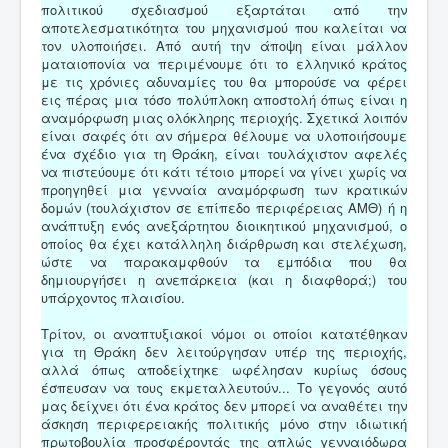
πολιτικού σχεδιασμού εξαρτάται από την
αποτελεσματικότητα του μηχανισμού που καλείται να
τον υλοποιήσει. Από αυτή την άποψη είναι μάλλον
ματαιοπονία να περιμένουμε ότι το ελληνικό κράτος
με τις χρόνιες αδυναμίες του θα μπορούσε να φέρει
εις πέρας μια τόσο πολύπλοκη αποστολή όπως είναι η
αναμόρφωση μιας ολόκληρης περιοχής. Σχετικά λοιπόν
είναι σαφές ότι αν σήμερα θέλουμε να υλοποιήσουμε
ένα σχέδιο για τη Θράκη, είναι τουλάχιστον αφελές
να πιστεύουμε ότι κάτι τέτοιο μπορεί να γίνει χωρίς να
προηγηθεί μια γενναία αναμόρφωση των κρατικών
δομών (τουλάχιστον σε επίπεδο περιφέρειας ΑΜΘ) ή η
ανάπτυξη ενός ανεξάρτητου διοικητικού μηχανισμού, ο
οποίος θα έχει κατάλληλη διάρθρωση και στελέχωση,
ώστε να παρακαμφθούν τα εμπόδια που θα
δημιουργήσει η ανεπάρκεια (και η διαφθορά;) του
υπάρχοντος πλαισίου.
Τρίτον, οι αναπτυξιακοί νόμοι οι οποίοι κατατέθηκαν
για τη Θράκη δεν λειτούργησαν υπέρ της περιοχής,
αλλά όπως αποδείχτηκε ωφέλησαν κυρίως όσους
έσπευσαν να τους εκμεταλλευτούν... Το γεγονός αυτό
μας δείχνει ότι ένα κράτος δεν μπορεί να αναθέτει την
άσκηση περιφερειακής πολιτικής μόνο στην ιδιωτική
πρωτοβουλία προσφέροντάς της απλώς γενναιόδωρα