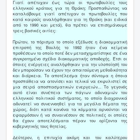
Γιατί απέτυχαν έως τώρα οι πρωτοβουλίες τους
ελληνικού κράτους για τη Θράκη; Προσπαθώντας να
καταλάβουμε γιατί απέτυχαν οι πρωτοβουλίες που
κατά καιρούς αναλήφθηκαν για τη Θράκη (και ειδικά
από το 1990 και μετά), θα πρέπει να επισημάνουμε
τρεις βασικές αιτίες:
Πρώτον, το πόρισμα το οποίο εξέδωσε η διακομματική
επιτροπή της Βουλής το 1992 ήταν ένα κείμενο
προθέσεων το οποίο ποτέ δεν μετασχηματίστηκε σε ένα
συγκροτημένο σχέδιο διακομματικής αποδοχής. Έτσι οι
όποιες ενέργειες αναλήφθηκαν για την υλοποίησή του
δεν μπορούσαν να έχουν την απαιτούμενη μεθοδικότητα
και διάρκεια. Το αποτέλεσμα ήταν σύντομα η όποια
προσπάθεια να ατονίσει και τελικά να εκφυλιστεί σε
μια σειρά αποσπασματικών ενεργειών... Το γεγονός
αυτό είναι συνέπεια των πάγιων αδυναμιών του
ελληνικού πολιτικού συστήματος, το οποίο διαχρονικά
αδυνατεί να συνεννοηθεί για τα μεγάλα θέματα της
χώρας, διότι κατά κανόνα τα κόμματα αρνούνται να
εφαρμόσουν ή να συναινέσουν σε πολιτικές οι οποίες
θα έχουν αποτελέσματα πέραν του ορίζοντα της
κυβερνητικής τους θητείας.
Δεύτερον, η επιτυχία ακόμη και του καλύτερου