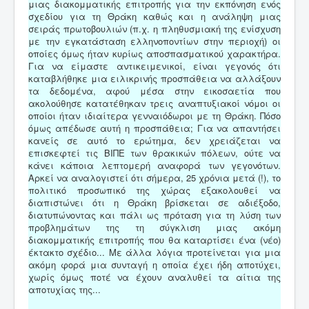
μιας διακομματικής επιτροπής για την εκπόνηση ενός
σχεδίου για τη Θράκη καθώς και η ανάληψη μιας
σειράς πρωτοβουλιών (π.χ. η πληθυσμιακή της ενίσχυση
με την εγκατάσταση ελληνοποντίων στην περιοχή) οι
οποίες όμως ήταν κυρίως αποσπασματικού χαρακτήρα.
Για να είμαστε αντικειμενικοί, είναι γεγονός ότι
καταβλήθηκε μια ειλικρινής προσπάθεια να αλλάξουν
τα δεδομένα, αφού μέσα στην εικοσαετία που
ακολούθησε κατατέθηκαν τρεις αναπτυξιακοί νόμοι οι
οποίοι ήταν ιδιαίτερα γενναιόδωροι με τη Θράκη. Πόσο
όμως απέδωσε αυτή η προσπάθεια; Για να απαντήσει
κανείς σε αυτό το ερώτημα, δεν χρειάζεται να
επισκεφτεί τις ΒΙΠΕ των θρακικών πόλεων, ούτε να
κάνει κάποια λεπτομερή αναφορά των γεγονότων.
Αρκεί να αναλογιστεί ότι σήμερα, 25 χρόνια μετά (!), το
πολιτικό προσωπικό της χώρας εξακολουθεί να
διαπιστώνει ότι η Θράκη βρίσκεται σε αδιέξοδο,
διατυπώνοντας και πάλι ως πρόταση για τη λύση των
προβλημάτων της τη σύγκλιση μιας ακόμη
διακομματικής επιτροπής που θα καταρτίσει ένα (νέο)
έκτακτο σχέδιο... Με άλλα λόγια προτείνεται για μια
ακόμη φορά μια συνταγή η οποία έχει ήδη αποτύχει,
χωρίς όμως ποτέ να έχουν αναλυθεί τα αίτια της
αποτυχίας της...