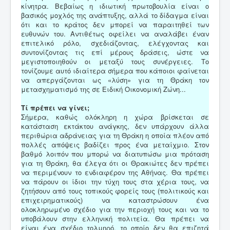
κίνητρα. Βεβαίως η ιδιωτική πρωτοβουλία είναι ο
βασικός μοχλός της ανάπτυξης, αλλά το δίδαγμα είναι
ότι και το κράτος δεν μπορεί να παραιτηθεί των
ευθυνών του. Αντιθέτως οφείλει να αναλάβει έναν
επιτελικό ρόλο, σχεδιάζοντας, ελέγχοντας και
συντονίζοντας τις επί μέρους δράσεις, ώστε να
μεγιστοποιηθούν οι μεταξύ τους συνέργειες. Το
τονίζουμε αυτό ιδιαίτερα σήμερα που κάποιοι φαίνεται
να απεργάζονται ως «λύση» για τη Θράκη τον
μετασχηματισμό της σε Ειδική Οικονομική Ζώνη...
Τί πρέπει να γίνει;
Σήμερα, καθώς ολόκληρη η χώρα βρίσκεται σε
κατάσταση εκτάκτου ανάγκης, δεν υπάρχουν άλλα
περιθώρια αδράνειας για τη Θράκη η οποία πλέον από
πολλές απόψεις βαδίζει προς ένα μεταίχμιο. Στον
βαθμό λοιπόν που μπορώ να διατυπώσω μια πρόταση
για τη Θράκη, θα έλεγα ότι οι Θρακιώτες δεν πρέπει
να περιμένουν το ενδιαφέρον της Αθήνας. Θα πρέπει
να πάρουν οι ίδιοι την τύχη τους στα χέρια τους, να
ζητήσουν από τους τοπικούς φορείς τους (πολιτικούς και
επιχειρηματικούς) να καταστρώσουν ένα
ολοκληρωμένο σχέδιο για την περιοχή τους και να το
υποβάλουν στην ελληνική πολιτεία. Θα πρέπει να
είναι ένα σχέδιο τολμηρό, το οποίο δεν θα επιζητά