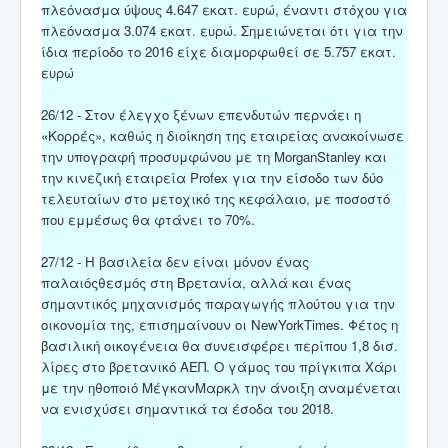
πλεόνασμα ύψους 4.647 εκατ. ευρώ, έναντι στόχου για
πλεόνασμα 3.074 εκατ. ευρώ. Σημειώνεται ότι για την
ίδια περίοδο το 2016 είχε διαμορφωθεί σε 5.757 εκατ.
ευρώ
26/12 - Στον έλεγχο ξένων επενδυτών περνάει η
«Κορρές», καθώς η διοίκηση της εταιρείας ανακοίνωσε
την υπογραφή προσυμφώνου με τη MorganStanley και
την κινεζική εταιρεία Profex για την είσοδο των δύο
τελευταίων στο μετοχικό της κεφάλαιο, με ποσοστό
που εμμέσως θα φτάνει το 70%.
27/12 - H βασιλεία δεν είναι μόνον ένας
παλαιόςθεσμός στη Βρετανία, αλλά και ένας
σημαντικός μηχανισμός παραγωγής πλούτου για την
οικονομία της, επισημαίνουν οι NewYorkTimes. Φέτος η
βασιλική οικογένεια θα συνεισφέρει περίπου 1,8 δισ.
λίρες στο βρετανικό ΑΕΠ. Ο γάμος του πρίγκιπα Χάρι
με την ηθοποιό ΜέγκανΜαρκλ την άνοιξη αναμένεται
να ενισχύσει σημαντικά τα έσοδα του 2018.