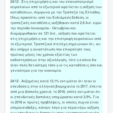
24/12 - Στις επιχειρήσεις και τον επαναπατρισμό
κεφαλαίων από το εξωτερικό οφείλεται η αύξηση των
καταθέσεων, σύμφωνα με την Τράπεζα της Ελλάδος.
Οπως προκύπτει από την Ενδιάμεση Εκθεση, οι
τραπεζικές καταθέσεις αυξήθηκαν κατά 2,6 δισ. ευρώ
την περίοδο Ιανουαρίου - Οκτωβρίου και
διαμορφώθηκαν σε 121 δισ., αύξηση που οφείλεται
στις επιχειρήσεις και την επιστροφή κεφαλαίων από
το εξωτερικό. Τραπεζικά στελέχη σημειώνουν ότι, αν
δεν υπήρχε η αναστάτωση που επικράτησε τους
πρώτους μήνες του χρόνου εξαιτίας των
καθυστερήσεων στην αξιολόγηση, τότε η εικόνα θα
ήταν πολύ θετικότερη τόσο για τις καταθέσεις όσο και
γενικότερα για την οικονομία.
24/12 - Αυξημένες κατά 12,1% εκτιμάται ότι ήταν οι
επενδύσεις στην ελληνική βιομηχανία το 2017, έπειτα
από μια δύσκολη χρονιά, το 2016, οπότε εκτιμάται ότι
οι επενδυτικές δαπάνες υποχώρησαν κατά 3,5%. Για
το 2018 οι πρώτες προβλέψεις, οι οποίες συχνά είναι
υπεραισιόδοξες, κάνουν λόγο για περαιτέρω αύξηση
των επενδυτικών δαπανών στον μεταποιητικό τομέα,