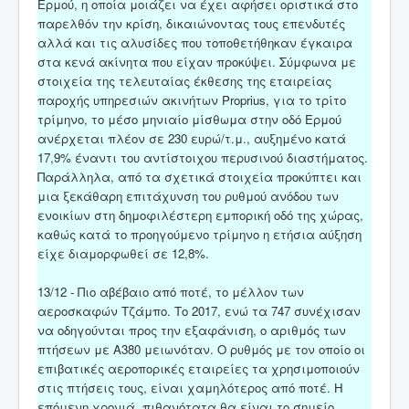
Ερμού, η οποία μοιάζει να έχει αφήσει οριστικά στο
παρελθόν την κρίση, δικαιώνοντας τους επενδυτές
αλλά και τις αλυσίδες που τοποθετήθηκαν έγκαιρα
στα κενά ακίνητα που είχαν προκύψει. Σύμφωνα με
στοιχεία της τελευταίας έκθεσης της εταιρείας
παροχής υπηρεσιών ακινήτων Proprius, για το τρίτο
τρίμηνο, το μέσο μηνιαίο μίσθωμα στην οδό Ερμού
ανέρχεται πλέον σε 230 ευρώ/τ.μ., αυξημένο κατά
17,9% έναντι του αντίστοιχου περυσινού διαστήματος.
Παράλληλα, από τα σχετικά στοιχεία προκύπτει και
μια ξεκάθαρη επιτάχυνση του ρυθμού ανόδου των
ενοικίων στη δημοφιλέστερη εμπορική οδό της χώρας,
καθώς κατά το προηγούμενο τρίμηνο η ετήσια αύξηση
είχε διαμορφωθεί σε 12,8%.
13/12 - Πιο αβέβαιο από ποτέ, το μέλλον των
αεροσκαφών Τζάμπο. Το 2017, ενώ τα 747 συνέχισαν
να οδηγούνται προς την εξαφάνιση, ο αριθμός των
πτήσεων με Α380 μειωνόταν. Ο ρυθμός με τον οποίο οι
επιβατικές αεροπορικές εταιρείες τα χρησιμοποιούν
στις πτήσεις τους, είναι χαμηλότερος από ποτέ. Η
επόμενη χρονιά, πιθανότατα θα είναι το σημείο