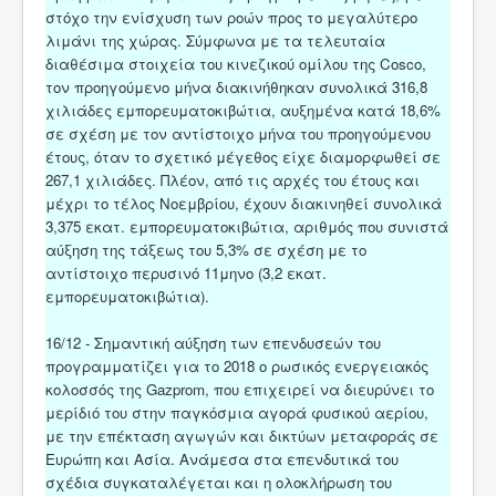
στόχο την ενίσχυση των ροών προς το μεγαλύτερο
λιμάνι της χώρας. Σύμφωνα με τα τελευταία
διαθέσιμα στοιχεία του κινεζικού ομίλου της Cosco,
τον προηγούμενο μήνα διακινήθηκαν συνολικά 316,8
χιλιάδες εμπορευματοκιβώτια, αυξημένα κατά 18,6%
σε σχέση με τον αντίστοιχο μήνα του προηγούμενου
έτους, όταν το σχετικό μέγεθος είχε διαμορφωθεί σε
267,1 χιλιάδες. Πλέον, από τις αρχές του έτους και
μέχρι το τέλος Νοεμβρίου, έχουν διακινηθεί συνολικά
3,375 εκατ. εμπορευματοκιβώτια, αριθμός που συνιστά
αύξηση της τάξεως του 5,3% σε σχέση με το
αντίστοιχο περυσινό 11μηνο (3,2 εκατ.
εμπορευματοκιβώτια).
16/12 - Σημαντική αύξηση των επενδυσεών του
προγραμματίζει για το 2018 ο ρωσικός ενεργειακός
κολοσσός της Gazprom, που επιχειρεί να διευρύνει το
μερίδιό του στην παγκόσμια αγορά φυσικού αερίου,
με την επέκταση αγωγών και δικτύων μεταφοράς σε
Ευρώπη και Ασία. Ανάμεσα στα επενδυτικά του
σχέδια συγκαταλέγεται και η ολοκλήρωση του