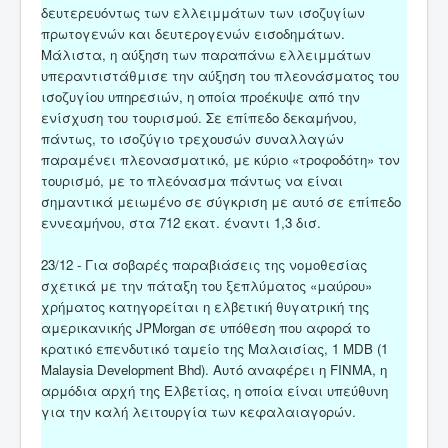
δευτερευόντως των ελλειμμάτων των ισοζυγίων
πρωτογενών και δευτερογενών εισοδημάτων.
Μάλιστα, η αύξηση των παραπάνω ελλειμμάτων
υπεραντιστάθμισε την αύξηση του πλεονάσματος του
ισοζυγίου υπηρεσιών, η οποία προέκυψε από την
ενίσχυση του τουρισμού. Σε επίπεδο δεκαμήνου,
πάντως, το ισοζύγιο τρεχουσών συναλλαγών
παραμένει πλεονασματικό, με κύριο «τροφοδότη» τον
τουρισμό, με το πλεόνασμα πάντως να είναι
σημαντικά μειωμένο σε σύγκριση με αυτό σε επίπεδο
εννεαμήνου, στα 712 εκατ. έναντι 1,3 δισ.
23/12 - Για σοβαρές παραβιάσεις της νομοθεσίας
σχετικά με την πάταξη του ξεπλύματος «μαύρου»
χρήματος κατηγορείται η ελβετική θυγατρική της
αμερικανικής JPMorgan σε υπόθεση που αφορά το
κρατικό επενδυτικό ταμείο της Μαλαισίας, 1 MDB (1
Μalaysia Development Bhd). Αυτό αναφέρει η FINMA, η
αρμόδια αρχή της Ελβετίας, η οποία είναι υπεύθυνη
για την καλή λειτουργία των κεφαλαιαγορών.