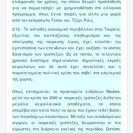
ελάφρυνση του χρέους, την οποία θεωρεί προϋπόθεση
για να συμμετάσχει με χρηματοδότηση στο ελληνικό
πρόγραμμα, όπως έγινε σαφές για άλλη μία φορά
από τον εκπρόσωπο Τύπου του, Τζέρι Ράις.
2/12 - Το ασταθές οικονομικό περιβάλλον στην Τουρκία,
εξαιτίας του καλπάζοντος πληθωρισμού και της
υποτίμησης της τουρκικής λίρας, έχει κλονίσει την
εμπιστοσύνη των επενδυτών και έχει αυξήσει το κόστος
δανεισμού των τραπεζών. Ως εκ τούτου, το τελευταίο
χρονικό διάστημα σημειώνονται σημαντικές εκροές
κεφαλαίων και σε αυτό έχει συντελέσει και η
παρατεταμένη πολιτική κρίση που σοβεί στο εσωτερικό
της χώρας.
Οπως επισημαίνει το πρακτορείο ειδήσεων Reuters,
μετά την κρίση του 2000 οι τουρκικές τράπεζες διέθεταν
μεγάλα κεφαλαιακά αποθέματα, τα οποία
υπερέβαιναν κατά πολύ τα όρια που έχουν τεθεί βάσει
των παγκόσμιων κανονισμών. Μεταξύ των αναδυόμενων
αγορών, οι τουρκικές τράπεζες θεωρούνταν οι πιο
εύρωστες στη διάρκεια εκείνης της περιόδου. Ωστόσο,