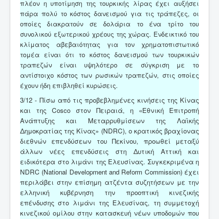
πλέον η υποτίμηση της τουρκικής λίρας έχει αυξήσει
πάρα πολύ το κόστος δανεισμού για τις τράπεζες, οι
οποίες διακρατούν σε δολάρια το ένα τρίτο του
συνολικού εξωτερικού χρέους της χώρας. Ενδεικτικό του
κλίματος αβεβαιότητας για τον χρηματοπιστωτικό
τομέα είναι ότι το κόστος δανεισμού των τουρκικών
τραπεζών είναι υψηλότερο σε σύγκριση με το
αντίστοιχο κόστος των ρωσικών τραπεζών, στις οποίες
έχουν ήδη επιβληθεί κυρώσεις.
3/12 - Πίσω από τις προβεβλημένες κινήσεις της Κίνας
και της Cosco στον Πειραιά, η «Εθνική Επιτροπή
Ανάπτυξης και Μεταρρυθμίσεων της Λαϊκής
Δημοκρατίας της Κίνας» (NDRC), ο κρατικός βραχίονας
διεθνών επενδύσεων του Πεκίνου, προωθεί μεταξύ
άλλων νέες επενδύσεις στη Δυτική Αττική και
ειδικότερα στο λιμάνι της Ελευσίνας. Συγκεκριμένα η
NDRC (National Development and Reform Commission) έχει
περιλάβει στην επίσημη ατζέντα συζητήσεων με την
ελληνική κυβέρνηση την προοπτική κινεζικής
επένδυσης στο λιμάνι της Ελευσίνας, τη συμμετοχή
κινεζικού ομίλου στην κατασκευή νέων υποδομών που