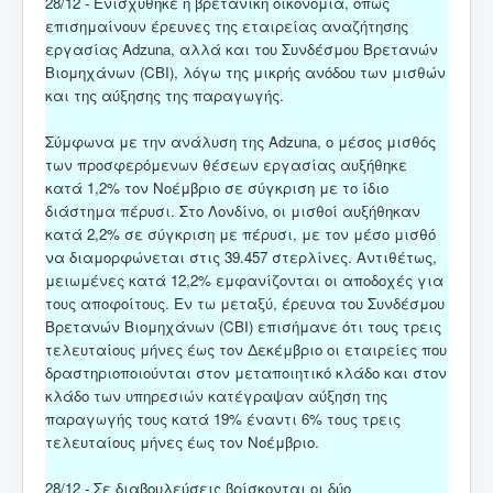
28/12 - Ενισχύθηκε η βρετανική οικονομία, όπως
επισημαίνουν έρευνες της εταιρείας αναζήτησης
εργασίας Adzuna, αλλά και του Συνδέσμου Βρετανών
Βιομηχάνων (CBI), λόγω της μικρής ανόδου των μισθών
και της αύξησης της παραγωγής.
Σύμφωνα με την ανάλυση της Adzuna, ο μέσος μισθός
των προσφερόμενων θέσεων εργασίας αυξήθηκε
κατά 1,2% τον Νοέμβριο σε σύγκριση με το ίδιο
διάστημα πέρυσι. Στο Λονδίνο, οι μισθοί αυξήθηκαν
κατά 2,2% σε σύγκριση με πέρυσι, με τον μέσο μισθό
να διαμορφώνεται στις 39.457 στερλίνες. Αντιθέτως,
μειωμένες κατά 12,2% εμφανίζονται οι αποδοχές για
τους αποφοίτους. Εν τω μεταξύ, έρευνα του Συνδέσμου
Βρετανών Βιομηχάνων (CBI) επισήμανε ότι τους τρεις
τελευταίους μήνες έως τον Δεκέμβριο οι εταιρείες που
δραστηριοποιούνται στον μεταποιητικό κλάδο και στον
κλάδο των υπηρεσιών κατέγραψαν αύξηση της
παραγωγής τους κατά 19% έναντι 6% τους τρεις
τελευταίους μήνες έως τον Νοέμβριο.
28/12 - Σε διαβουλεύσεις βρίσκονται οι δύο