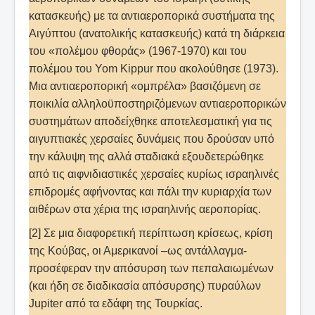
κατασκευής) με τα αντιαεροπορικά συστήματα της
Αιγύπτου (ανατολικής κατασκευής) κατά τη διάρκεια
του «πολέμου φθοράς» (1967-1970) και του
πολέμου του Yom Kippur που ακολούθησε (1973).
Μια αντιαεροπορική «ομπρέλα» βασιζόμενη σε
ποικιλία αλληλοϋποστηριζόμενων αντιαεροπορικών
συστημάτων αποδείχθηκε αποτελεσματική για τις
αιγυπτιακές χερσαίες δυνάμεις που δρούσαν υπό
την κάλυψη της αλλά σταδιακά εξουδετερώθηκε
από τις αιφνιδιαστικές χερσαίες κυρίως ισραηλινές
επιδρομές αφήνοντας και πάλι την κυριαρχία των
αιθέρων στα χέρια της ισραηλινής αεροπορίας.
[2] Σε μια διαφορετική περίπτωση κρίσεως, κρίση
της Κούβας, οι Αμερικανοί –ως αντάλλαγμα-
προσέφεραν την απόσυρση των πεπαλαιωμένων
(και ήδη σε διαδικασία απόσυρσης) πυραύλων
Jupiter από τα εδάφη της Τουρκίας.