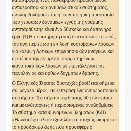
καταστροφής ενός πανάκριβου προωθημένου
αντιαεροπορικού-αντιβαλλιστικού συστήματος,
αντιλαμβανόμαστε ότι η ικανοποιητική προστασία
των χερσαίων δυνάμεων εγγύς της γραμμής
αντιπαράθεσης είναι ένα δύσκολο και δαπανηρό
έργο.[1] Η παρατήρηση αυτή δεν αποκλείει αφενός
την ανά περίπτωση επιλογή κοστοβόρων λύσεων
για κάλυψη ζωτικών επιχειρησιακών αναγκών και
αφετέρου την εξεύρεση ισορροπημένων
ικανοποιητικών λύσεων με εκμετάλλευση της
τεχνολογίας και ορθών δογμάτων δράσης.
Ο Ελληνικός Στρατός δυστυχώς βασίζεται σήμερα
σε -μεγάλο μέρος- σε ξεπερασμένα αντιαεροπορικά
συστήματα. Συστήματα σχεδίασης 50 ετών πίσω
και με ανύπαρκτες ή περιορισμένες αναβαθμίσεις.
Το σύστημα κατευθυνομένων βλημάτων (Κ/Β)
«Hawk» έχει πλέον εξαντλήσει επιτυχώς ακόμη και
το προσδόκιμο ζωής που προσέφερε ο