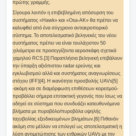
πρώτης γραμμής.
Σίγουρα λοιπόν η επιβεβλημένη απόσυρση του
συστήματος «Hawk» και «Osa-ΑΚ» θα πρέπει να
καλυφθεί από ένα σύγχρονο αντιαεροπορικό
σύστημα. Το αποτελεσματικό βεληνεκές του νέου
συστήματος πρέπει να είναι τουλάχιστον 50
χιλιόμετρα σε προσεγγίζοντα αεροσκάφη σχετικά
χαμηλού RCS.[3] Παραπλήσια βεληνεκή επιβάλουν
την ύπαρξη αξιόπιστου radar ερεύνης και
εγκλωβισμού αλλά και συστήματος αναγνωρίσεως
στόχου (IFF)[4]. Η ικανότητα προσβολής UAVs[5]
-ακόμη και σε διαμόρφωση επιθέσεων κορεσμού-
προβάλλει σήμερα επιτακτική γεγονός που ίσως να
οδηγεί σε σύστημα που συνδυάζει κατευθυνόμενα
βλήματα με πυροβόλο/πυροβόλα υψηλής
ταχυβολίας εξειδικευμένων βλημάτων.[6] Πιθανόν
ακόμη στο μέλλον να επιλεγεί ως αποτελεσματική η
λύση αντιμετώπισης των εχθρικών UAVs με την