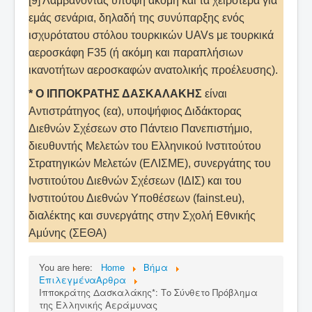
[9] Λαμβάνοντας υπόψη ακόμη και τα χειρότερα για
εμάς σενάρια, δηλαδή της συνύπαρξης ενός
ισχυρότατου στόλου τουρκικών UAVs με τουρκικά
αεροσκάφη F35 (ή ακόμη και παραπλήσιων
ικανοτήτων αεροσκαφών ανατολικής προέλευσης).
* Ο ΙΠΠΟΚΡΑΤΗΣ ΔΑΣΚΑΛΑΚΗΣ
είναι
Αντιστράτηγος (εα), υποψήφιος Διδάκτορας
Διεθνών Σχέσεων στο Πάντειο Πανεπιστήμιο,
διευθυντής Μελετών του Ελληνικού Ινστιτούτου
Στρατηγικών Μελετών (ΕΛΙΣΜΕ), συνεργάτης του
Ινστιτούτου Διεθνών Σχέσεων (ΙΔΙΣ) και του
Ινστιτούτου Διεθνών Υποθέσεων (fainst.eu),
διαλέκτης και συνεργάτης στην Σχολή Εθνικής
Αμύνης (ΣΕΘΑ)
You are here:
Home
Βήμα
ΕπιλεγμέναΑρθρα
Ιπποκράτης Δασκαλάκης*: Το Σύνθετο Πρόβλημα
της Ελληνικής Αεράμυνας