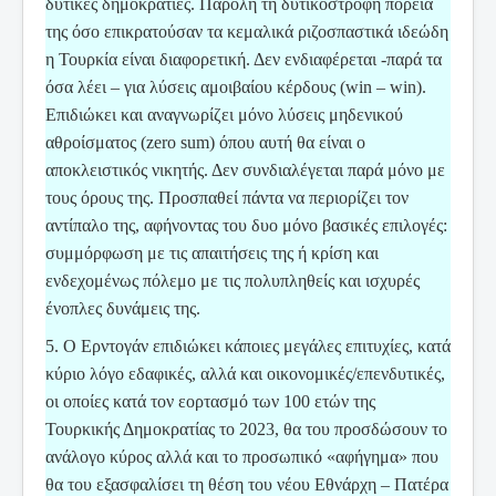
δυτικές δημοκρατίες. Παρόλη τη δυτικόστροφη πορεία
της όσο επικρατούσαν τα κεμαλικά ριζοσπαστικά ιδεώδη
η Τουρκία είναι διαφορετική. Δεν ενδιαφέρεται -παρά τα
όσα λέει – για λύσεις αμοιβαίου κέρδους (win – win).
Επιδιώκει και αναγνωρίζει μόνο λύσεις μηδενικού
αθροίσματος (zero sum) όπου αυτή θα είναι ο
αποκλειστικός νικητής. Δεν συνδιαλέγεται παρά μόνο με
τους όρους της. Προσπαθεί πάντα να περιορίζει τον
αντίπαλο της, αφήνοντας του δυο μόνο βασικές επιλογές:
συμμόρφωση με τις απαιτήσεις της ή κρίση και
ενδεχομένως πόλεμο με τις πολυπληθείς και ισχυρές
ένοπλες δυνάμεις της.
5. Ο Ερντογάν επιδιώκει κάποιες μεγάλες επιτυχίες, κατά
κύριο λόγο εδαφικές, αλλά και οικονομικές/επενδυτικές,
οι οποίες κατά τον εορτασμό των 100 ετών της
Τουρκικής Δημοκρατίας το 2023, θα του προσδώσουν το
ανάλογο κύρος αλλά και το προσωπικό «αφήγημα» που
θα του εξασφαλίσει τη θέση του νέου Εθνάρχη – Πατέρα