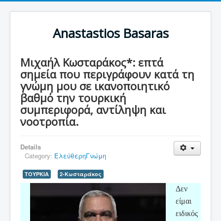
Anastastios Basaras
Μιχαήλ Κωσταράκος*: επτά
σημεία που περιγράφουν κατά τη
γνώμη μου σε ικανοποιητικό
βαθμό την τουρκική
συμπεριφορά, αντίληψη και
νοοτροπία.
Details
Category:
ΕλεύθερηΓνώμη
ΤΟΥΡΚΙΑ
2-Κωσταράκος
Δεν
είμαι
ειδικός