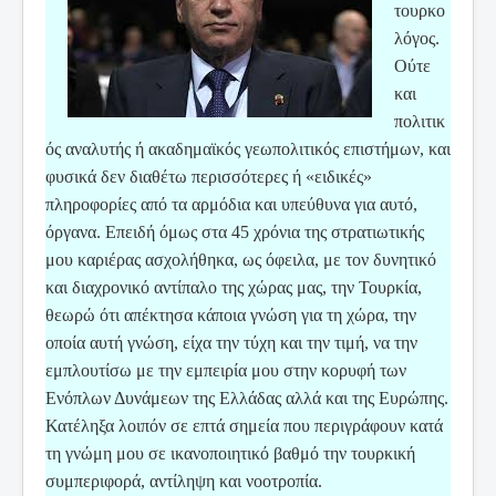
τουρκο
λόγος.
Ούτε
και
πολιτικ
ός αναλυτής ή ακαδημαϊκός γεωπολιτικός επιστήμων, και
φυσικά δεν διαθέτω περισσότερες ή «ειδικές»
πληροφορίες από τα αρμόδια και υπεύθυνα για αυτό,
όργανα. Επειδή όμως στα 45 χρόνια της στρατιωτικής
μου καριέρας ασχολήθηκα, ως όφειλα, με τον δυνητικό
και διαχρονικό αντίπαλο της χώρας μας, την Τουρκία,
θεωρώ ότι απέκτησα κάποια γνώση για τη χώρα, την
οποία αυτή γνώση, είχα την τύχη και την τιμή, να την
εμπλουτίσω με την εμπειρία μου στην κορυφή των
Ενόπλων Δυνάμεων της Ελλάδας αλλά και της Ευρώπης.
Κατέληξα λοιπόν σε επτά σημεία που περιγράφουν κατά
τη γνώμη μου σε ικανοποιητικό βαθμό την τουρκική
συμπεριφορά, αντίληψη και νοοτροπία.