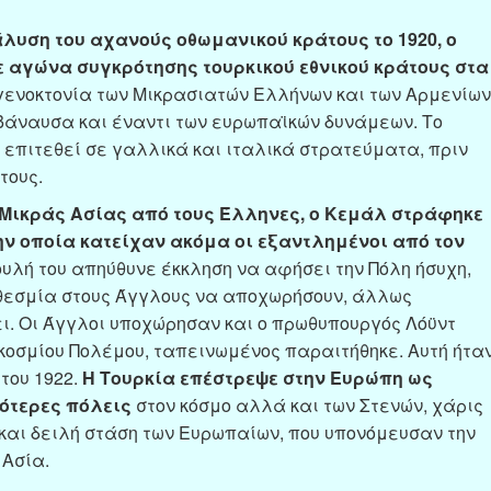
άλυση του αχανούς οθωμανικού κράτους το 1920, ο
αγώνα συγκρότησης τουρκικού εθνικού κράτους στα
 γενοκτονία των Μικρασιατών Ελλήνων και των Αρμενίων
άναυσα και έναντι των ευρωπαϊκών δυνάμεων. Το
 επιτεθεί σε γαλλικά και ιταλικά στρατεύματα, πριν
τους.
 Μικράς Ασίας από τους Έλληνες, ο Κεμάλ στράφηκε
ην οποία κατείχαν ακόμα οι εξαντλημένοι από τον
βουλή του απηύθυνε έκκληση να αφήσει την Πόλη ήσυχη,
εσμία στους Άγγλους να αποχωρήσουν, άλλως
ει. Οι Άγγλοι υποχώρησαν και ο πρωθυπουργός Λόϋντ
γκοσμίου Πολέμου, ταπεινωμένος παραιτήθηκε. Αυτή ήτα
του 1922.
Η Τουρκία επέστρεψε στην Ευρώπη ως
κότερες πόλεις
στον κόσμο αλλά και των Στενών, χάρις
και δειλή στάση των Ευρωπαίων, που υπονόμευσαν την
 Ασία.