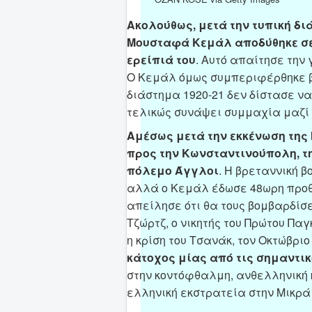
Ακολούθως, μετά την τυπική δι
Μουσταφά Κεμάλ αποδύθηκε σε 
ερείπιά του
. Αυτό απαίτησε την
Ο Κεμάλ όμως συμπεριφέρθηκε β
διάστημα 1920-21 δεν δίστασε να
τελικώς συνάψει συμμαχία μαζί 
Αμέσως μετά την εκκένωση της
προς την Κωνσταντινούπολη, τ
πόλεμο Άγγλοι
. Η βρεταννική 
αλλά ο Κεμάλ έδωσε 48ωρη προθ
απείλησε ότι θα τους βομβαρδίσ
Τζώρτζ, ο νικητής του Πρώτου Πα
η κρίση του Τσανάκ, τον Οκτώβριο 
κάτοχος μίας από τις σημαντι
στην κοντόφθαλμη, ανθελληνική 
ελληνική εκστρατεία στην Μικρά