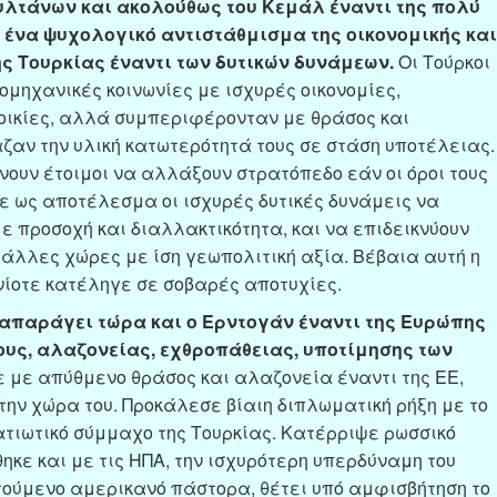
υλτάνων και ακολούθως του Κεμάλ έναντι της πολύ
 ένα ψυχολογικό αντιστάθμισμα της οικονομικής και
ς Τουρκίας έναντι των δυτικών δυνάμεων.
Οι Τούρκοι
ομηχανικές κοινωνίες με ισχυρές οικονομίες,
οικίες, αλλά συμπεριφέρονταν με θράσος και
αν την υλική κατωτερότητά τους σε στάση υποτέλειας.
νουν έτοιμοι να αλλάξουν στρατόπεδο εάν οι όροι τους
χε ως αποτέλεσμα οι ισχυρές δυτικές δυνάμεις να
ε προσοχή και διαλλακτικότητα, και να επιδεικνύουν
 άλλες χώρες με ίση γεωπολιτική αξία. Βέβαια αυτή η
ενίοτε κατέληγε σε σοβαρές αποτυχίες.
ναπαράγει τώρα και ο Ερντογάν έναντι της Ευρώπης
ους, αλαζονείας, εχθροπάθειας, υποτίμησης των
με απύθμενο θράσος και αλαζονεία έναντι της ΕΕ,
την χώρα του. Προκάλεσε βίαιη διπλωματική ρήξη με το
ατιωτικό σύμμαχο της Τουρκίας. Κατέρριψε ρωσσικό
κε και με τις ΗΠΑ, την ισχυρότερη υπερδύναμη του
τούμενο αμερικανό πάστορα, θέτει υπό αμφισβήτηση το