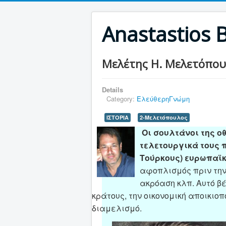
Anastastios 
Μελέτης Η. Μελετόπουλ
Details
Category:
ΕλεύθερηΓνώμη
ΙΣΤΟΡΙΑ
2-Μελετόπουλος
Οι σουλτάνοι της 
τελετουργικά τους 
Τούρκους) ευρωπαϊ
αφοπλισμός πριν την 
ακρόαση κλπ. Αυτό β
κράτους, την οικονομική αποικιοπ
διαμελισμό.