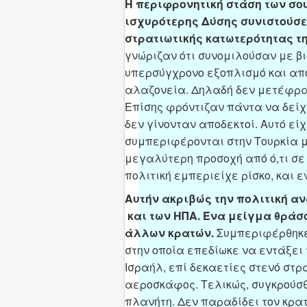
Η περιφρονητική στάση των σο
ισχυρότερης Δύσης συνιστούσε
στρατιωτικής κατωτερότητας τη
γνώριζαν ότι συνομιλούσαν με βι
υπερσύγχρονο εξοπλισμό και απ
αλαζονεία. Δηλαδή δεν μετέφραζ
Επίσης φρόντιζαν πάντα να δείχ
δεν γίνονταν αποδεκτοί. Αυτό εί
συμπεριφέρονται στην Τουρκία μ
μεγαλύτερη προσοχή από ό,τι σε
πολιτική εμπεριείχε ρίσκο, και 
Αυτήν ακριβώς την πολιτική α
και των ΗΠΑ. Ένα μείγμα θράσ
άλλων κρατών.
Συμπεριφέρθηκε 
στην οποία επεδίωκε να εντάξει 
Ισραήλ, επί δεκαετίες στενό στρ
αεροσκάφος. Τελικώς, συγκρούσθη
πλανήτη. Δεν παραδίδει τον κρα