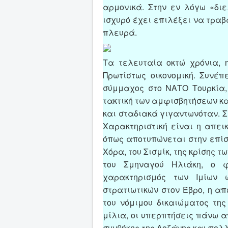
αρμονικά. Στην εν λόγω «δι
ισχυρό έχει επιλέξει να τραβά
πλευρά.
Τα τελευταία οκτώ χρόνια, 
Πρωτίστως οικονομική. Συνέπε
σύμμαχος στο ΝΑΤΟ Τουρκία, 
τακτική των αμφισβητήσεων και
και σταδιακά γιγαντωνόταν. Σ
Χαρακτηριστική είναι η απει
όπως αποτυπώνεται στην επίση
Χόρα, του Σισμίκ, της κρίσης τ
του Σμηναγού Ηλιάκη, ο φ
χαρακτηρισμός των Ιμίων 
στρατιωτικών στον Έβρο, η α
του νόμιμου δικαιώματος τη
μίλια, οι υπερπτήσεις πάνω α
συνθήκης της Λοζάνης και πολ