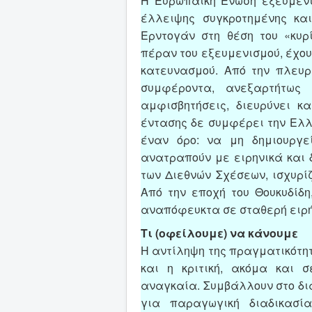
Η Ευρωπαίκη Ένωση εξευμενί
έλλειψης συγκροτημένης και
Ερντογάν στη θέση του «κυρί
πέραν του εξευμενισμού, έχου
κατευνασμού. Από την πλευρ
συμφέροντα, ανεξαρτήτως 
αμφισβητήσεις, διευρύνει κα
έντασης δε συμφέρει την Ελλ
έναν όρο: να μη δημιουργ
ανατραπούν με ειρηνικά και 
των Διεθνών Σχέσεων, ισχυρίζ
Από την εποχή του Θουκυδίδη
αναπόφευκτα σε σταθερή ειρή
Τι (οφείλουμε) να κάνουμε
Η αντίληψη της πραγματικότητ
και η κριτική, ακόμα και σ
αναγκαία. Συμβάλλουν στο δι
για παραγωγική διαδικασί