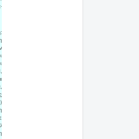
∙
:
η
ν
ι
ι
,
α
,
ς
)
η
ε
ύ
η