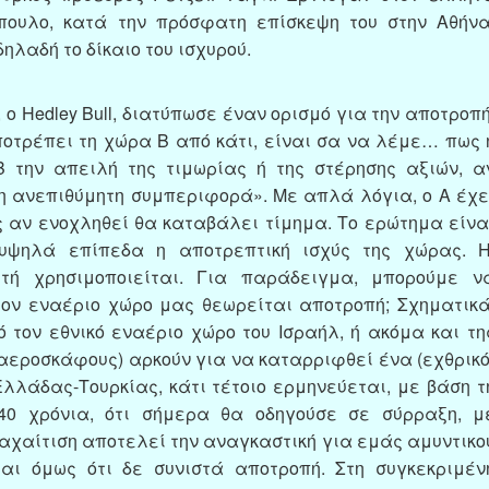
πουλο, κατά την πρόσφατη επίσκεψη του στην Αθήνα
δηλαδή το δίκαιο του ισχυρού.
ο Hedley Bull, διατύπωσε έναν ορισμό για την αποτροπή
οτρέπει τη χώρα Β από κάτι, είναι σα να λέμε… πως 
 την απειλή της τιμωρίας ή της στέρησης αξιών, α
η ανεπιθύμητη συμπεριφορά». Με απλά λόγια, ο Α έχε
 αν ενοχληθεί θα καταβάλει τίμημα. Το ερώτημα είνα
υψηλά επίπεδα η αποτρεπτική ισχύς της χώρας. Η
τή χρησιμοποιείται. Για παράδειγμα, μπορούμε ν
τον εναέριο χώρο μας θεωρείται αποτροπή; Σχηματικά
τον εθνικό εναέριο χώρο του Ισραήλ, ή ακόμα και τη
αεροσκάφους) αρκούν για να καταρριφθεί ένα (εχθρικό
λλάδας-Τουρκίας, κάτι τέτοιο ερμηνεύεται, με βάση τ
0 χρόνια, ότι σήμερα θα οδηγούσε σε σύρραξη, μ
αχαίτιση αποτελεί την αναγκαστική για εμάς αμυντικο
ι όμως ότι δε συνιστά αποτροπή. Στη συγκεκριμέν