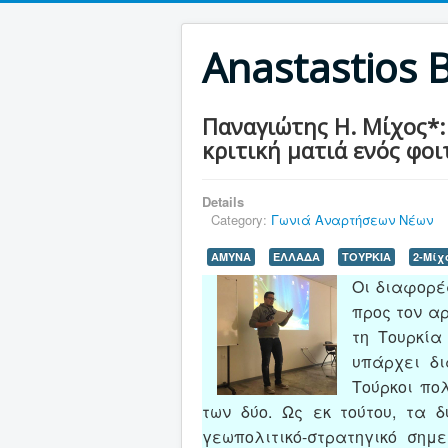
Anastastios 
Παναγιώτης Η. Μίχος*: 
κριτική ματιά ενός φο
Details
Category:
Γωνιά Αναρτήσεων Νέων
ΑΜΥΝΑ
ΕΛΛΑΔΑ
ΤΟΥΡΚΙΑ
2-Μίχ
Οι διαφορέ
προς τον αρ
τη Τουρκία
υπάρχει δι
Τούρκοι πο
των δύο. Ως εκ τούτου, τα δ
γεωπολιτικό-στρατηγικό σημ