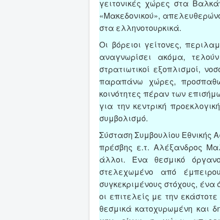
γειτονικές χώρες στα Βαλκά
«Μακεδονικού», απελευθερώνο
στα ελληνοτουρκικά.
Οι βόρειοι γείτονες, περιλα
αναγνωρίσει ακόμα, τελού
στρατιωτικοί εξοπλισμοί, νο
παραπάνω χώρες, προσπαθώ
κοινότητες πέραν των επισήμ
για την κεντρική προεκλογικ
συμβολισμό.
Σύσταση Συμβουλίου Εθνικής Α
πρέσβης ε.τ. Αλέξανδρος Μα
άλλοι. Ένα θεσμικό όργανο
στελεχωμένο από έμπειρου
συγκεκριμένους στόχους, ένα 
οι επιτελείς με την εκάστοτε
θεσμικά κατοχυρωμένη και δη