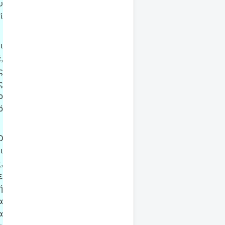
υ
ί
ι
,
ς
ς
ο
ό
Ο
ι
,
ε
ή
α
α