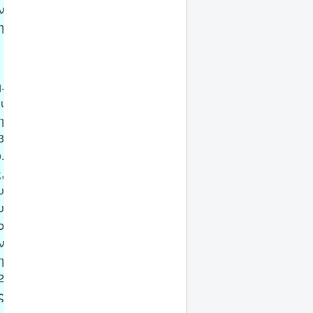
ν
η
.
ι
η
3
.
,
υ
υ
ο
ν
η
2
ς