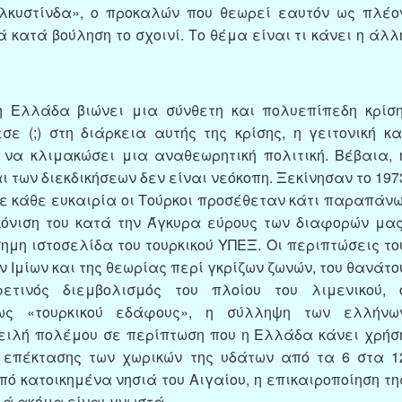
ελκυστίνδα», ο προκαλών που θεωρεί εαυτόν ως πλέο
 κατά βούληση το σχοινί. Το θέμα είναι τι κάνει η άλλ
η Ελλάδα βιώνει μια σύνθετη και πολυεπίπεδη κρίση
σε (;) στη διάρκεια αυτής της κρίσης, η γειτονική κα
να κλιμακώσει μια αναθεωρητική πολιτική. Βέβαια, 
 των διεκδικήσεων δεν είναι νεόκοπη. Ξεκίνησαν το 197
ε κάθε ευκαιρία οι Τούρκοι προσέθεταν κάτι παραπάνω
κόνιση του κατά την Άγκυρα εύρους των διαφορών μας
μη ιστοσελίδα του τουρκικού ΥΠΕΞ. Οι περιπτώσεις το
ων Ιμίων και της θεωρίας περί γκρίζων ζωνών, του θανάτο
ετινός διεμβολισμός του πλοίου του λιμενικού, 
ως «τουρκικού εδάφους», η σύλληψη των ελλήνω
πειλή πολέμου σε περίπτωση που η Ελλάδα κάνει χρήσ
ς επέκτασης των χωρικών της υδάτων από τα 6 στα 1
πό κατοικημένα νησιά του Αιγαίου, η επικαιροποίηση τη
λά ακόμα είναι γνωστά.