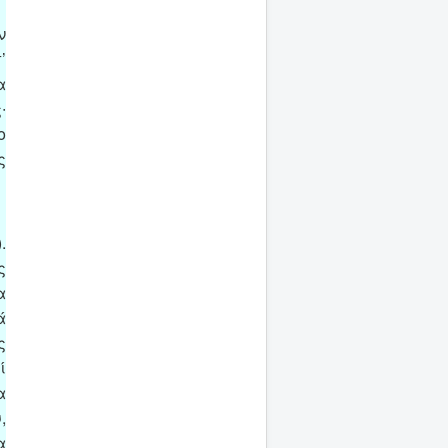
ν
’
α
∙
ο
ς
.
ς
α
ά
ς
ί
α
,
α