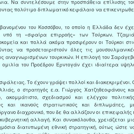
νια. Να συντελέσουμε στην προσπάθεια επίλυσης το
ντας πολύτιμο διπλωματικό κεφάλαιο να επικεντρωθε
μβανομένου του Κοσσόβου, το οποίο η Ελλάδα δεν έχε
ν υπό τη «σφαίρα επιρροής» των Τούρκων. Τζαμιά
σοκομεία και πολλά ακόμα προσφέρουν οι Τούρκοι στι
ντας να προσεταιριστούν όλες τις μουσουλμανικέ
ως αναγνωρισμένων τουρκικών. Η επιλογή του Σαράγεβ
ή ομιλία του Προέδρου Ερντογάν έχει ιδιαίτερα υψηλ
σφάλειας. Το έχουν γράψει πολλοί και διακεκριμένοι. 
λλιάς, ο στρατηγός ε.α. Γιώργος Χατζηθεοφάνους κα
, ακομμάτιστο, σχεδιασμού και ελέγχου πολιτικής
ς και ικανούς στρατιωτικούς και διπλωμάτες, μ
όργανο διαχρονικό, που δε θα αλλάζουν οι επικεφαλής 
 κυβερνητική αλλαγή. Και συνακόλουθα, χρειάζεται μι
μόσια διατυπωμένη εθνική στρατηγική, ούτως ώστε ν