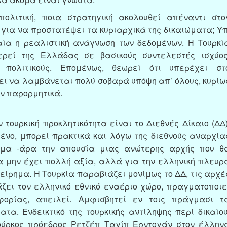
λιτική, ποια στρατηγική ακολουθεί απέναντι στο
 για να προστατέψει τα κυριαρχικά της δικαιώματα; Υπ
αία η ρεαλιστική ανάγνωση των δεδομένων. Η Τουρκί
ερεί της Ελλάδας σε βασικούς συντελεστές ισχύος
ς, πολιτικούς. Επομένως, θεωρεί ότι υπερέχει στ
ει να λαμβάνεται πολύ σοβαρά υπόψη απ’ όλους, κυρίω
υν παρορμητικά.
 τουρκική προκλητικότητα είναι το Διεθνές Δίκαιο (ΔΔ)
ένο, μπορεί πρακτικά και λόγω της διεθνούς αναρχία
τημα -άρα την απουσία μιας ανώτερης αρχής που θ
α μην έχει πολλή αξία, αλλά για την ελληνική πλευρ
είρημα. Η Τουρκία παραβιάζει μονίμως το ΔΔ, τις αρχέ
άζει τον ελληνικό εθνικό εναέριο χώρο, πραγματοποιε
φορίας, απειλεί. Αμφισβητεί εν τοις πράγμασι τ
τα. Ενδεικτικό της τουρκικής αντίληψης περί δικαίου
Τούρκος πρόεδρος Ρετζέπ Ταγίπ Ερντογάν στον έλλην