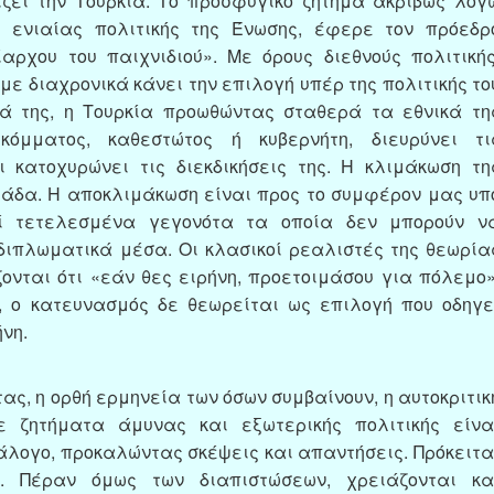
ζει την Τουρκία. Το προσφυγικό ζήτημα ακριβώς λόγ
 ενιαίας πολιτικής της Ένωσης, έφερε τον πρόεδρ
αρχου του παιχνιδιού». Με όρους διεθνούς πολιτικής
με διαχρονικά κάνει την επιλογή υπέρ της πολιτικής το
ά της, η Τουρκία προωθώντας σταθερά τα εθνικά τη
κόμματος, καθεστώτος ή κυβερνήτη, διευρύνει τι
ι κατοχυρώνει τις διεκδικήσεις της. Η κλιμάκωση τη
άδα. Η αποκλιμάκωση είναι προς το συμφέρον μας υπ
εί τετελεσμένα γεγονότα τα οποία δεν μπορούν ν
διπλωματικά μέσα. Οι κλασικοί ρεαλιστές της θεωρία
ονται ότι «εάν θες ειρήνη, προετοιμάσου για πόλεμο»
, ο κατευνασμός δε θεωρείται ως επιλογή που οδηγε
νη.
ας, η ορθή ερμηνεία των όσων συμβαίνουν, η αυτοκριτικ
ε ζητήματα άμυνας και εξωτερικής πολιτικής είνα
άλογο, προκαλώντας σκέψεις και απαντήσεις. Πρόκειτα
α. Πέραν όμως των διαπιστώσεων, χρειάζονται κα