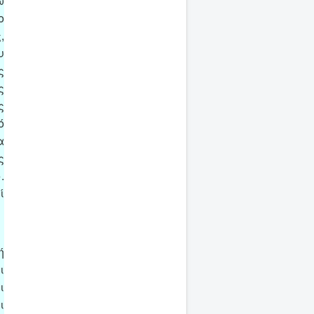
ω
ο
,
υ
ς
ς
ς
ό
α
ς
.
ί
ή
ι
ι
ι