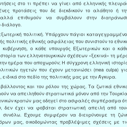
ντήσεις στο τι πρέπει να γίνει από ελληνικής πλευρά
μένες προτάσεις που δε διεκδικούν το αλάθητο ή τη
, αλλά επιθυμούν να συμβάλουν στην διατράνωσ
 διάλογο.
ξωτερική πολιτική. Υπάρχουν πάγιοι καταγεγραμμένο
ής πολιτικής εθνικής ασφάλειας που συνιστούν το εθνικ
 κυβέρνηση, ο κάθε υπουργός Εξωτερικών και ο κάθ
ιστορία των ελληνοτουρκικών σχέσεων «ξεκινά» τη μέρ
την ημέρα που αποχωρούν; Η σύγχρονη ελληνική ιστορί
ιτικών ηγετών που έχουν μετανιώσει (mea culpa) γι
 ειδικά στο πεδίο της πολιτικής μας με την Άγκυρα.
ιβάλλοντος και του ρόλου της χώρας. Τα ζωτικά εθνικ
ύν να απειληθούν στρατιωτικά μόνον από την Τουρκία
νικών κρατών μας οδηγεί στο ασφαλές συμπέρασμα ότ
, δεν έχει να φοβάται στρατιωτική απειλή από του
ω συνόλω. Έχουμε συμφέρον να διευρύνουμε τη ζών
ρων μας, οικοδομώντας προβλέψιμες σχέσεις με τι