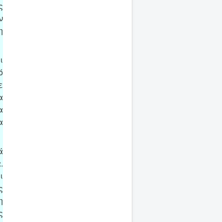
ς
ν
η
ι
ό
ε
α
α
α
ά
.
ι
ς
η
ς